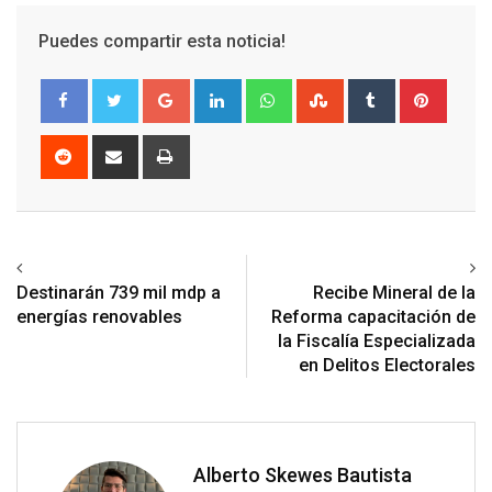
Puedes compartir esta noticia!
Google+
LinkedIn
Whatsapp
StumbleUpon
Tumblr
Pinter
Reddit
Share
Print
via
Email
Previous article
Next article
Destinarán 739 mil mdp a
Recibe Mineral de la
energías renovables
Reforma capacitación de
la Fiscalía Especializada
en Delitos Electorales
Alberto Skewes Bautista