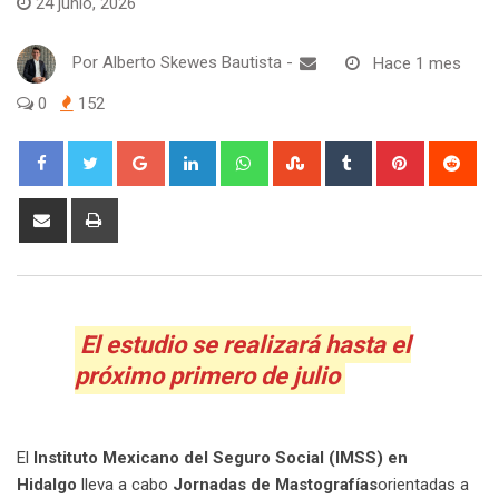
24 junio, 2026
Por
Alberto Skewes Bautista
-
Hace 1 mes
0
152
Google+
LinkedIn
Whatsapp
StumbleUpon
Tumblr
Pinterest
Red
Share
Print
via
Email
El estudio se realizará hasta el
próximo primero de julio
El
Instituto Mexicano del Seguro Social (IMSS) en
Hidalgo
lleva a cabo
Jornadas de Mastografías
orientadas a