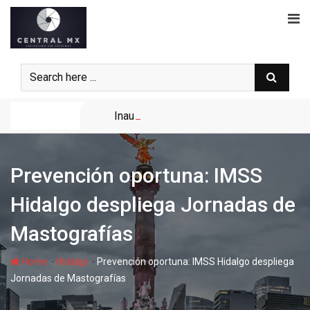
Skip
to
content
Noticias
Inauguran Expo Feria Internacional Gana
Prevención oportuna: IMSS
Hidalgo despliega Jornadas de
Mastografías
-
-
Home
Hidalgo
Prevención oportuna: IMSS Hidalgo despliega
Jornadas de Mastografías