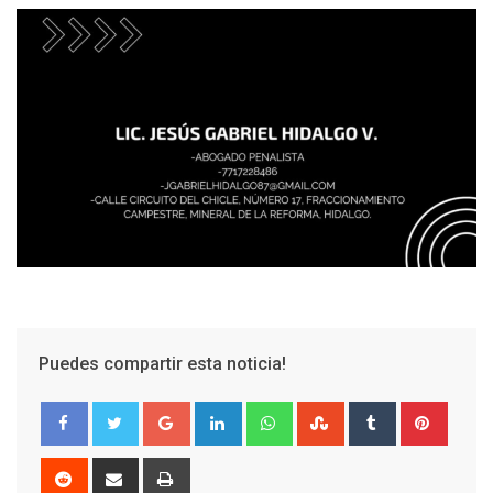
Puedes compartir esta noticia!
Google+
LinkedIn
Whatsapp
StumbleUpon
Tumblr
Pinter
Reddit
Share
Print