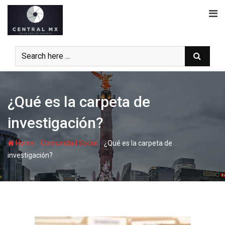
Skip
to
content
¿Qué es la carpeta de
investigación?
-
-
Home
Comunidad Social
¿Qué es la carpeta de
investigación?