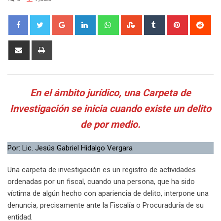
Google+
LinkedIn
Whatsapp
StumbleUpon
Tumblr
Pinterest
Red
Share
Print
via
Email
En el ámbito jurídico, una Carpeta de
Investigación se inicia cuando existe un delito
de por medio.
Por: Lic. Jesús Gabriel Hidalgo Vergara
Una carpeta de investigación es un registro de actividades
ordenadas por un fiscal, cuando una persona, que ha sido
víctima de algún hecho con apariencia de delito, interpone una
denuncia, precisamente ante la Fiscalía o Procuraduría de su
entidad.