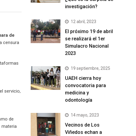
investigación?
12 abril, 2023
El próximo 19 de abril
mara de
se realizará el 1er
la censura
Simulacro Nacional
2023
lataformas
19 septiembre, 2025
UAEH cierra hoy
convocatoria para
l servicio,
medicina y
odontología
14 mayo, 2023
ismo de
Vecinos de Los
n materia
Viñedos echan a