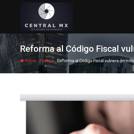
Skip
to
content
Reforma al Código Fiscal vu
-
-
Home
Política
Reforma al Código Fiscal vulnera derech