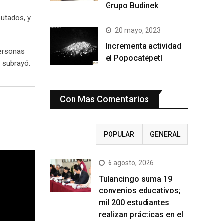
Grupo Budinek
putados, y
20 mayo, 2023
Incrementa actividad
personas
el Popocatépetl
, subrayó.
Con Mas Comentarios
RECIENTE
POPULAR
GENERAL
6 agosto, 2026
Tulancingo suma 19
convenios educativos;
mil 200 estudiantes
realizan prácticas en el