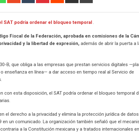
via
Email
el SAT podría ordenar el bloqueo temporal
.
digo Fiscal de la Federación, aprobada en comisiones de la Cá
ivacidad y la libertad de expresión,
además de abrir la puerta a 
o 30-B, que obliga a las empresas que prestan servicios digitales —p
 o enseñanza en línea— a dar acceso en tiempo real al Servicio de
.
 con esta disposición, el SAT podría ordenar el bloqueo temporal de
rias.
 el derecho a la privacidad y elimina la protección jurídica de datos
 19 en un comunicado. La organización también señaló que el mecan
 contraria a la Constitución mexicana y a tratados internacionales e