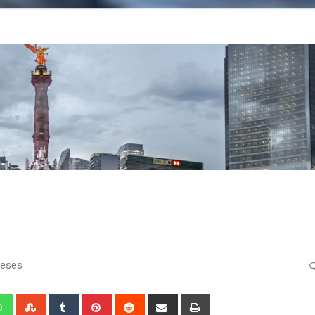
meses
edIn
Whatsapp
StumbleUpon
Tumblr
Pinterest
Reddit
Share
Print