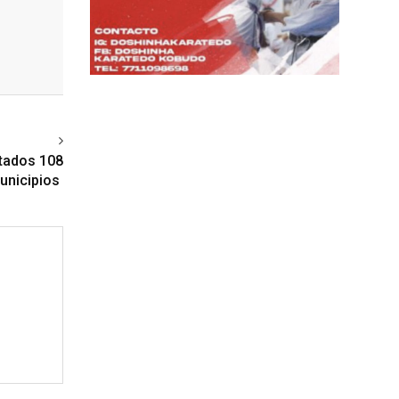
ext article
ctados 108
unicipios