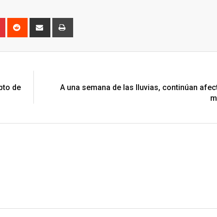
n
r
Pinterest
Reddit
Share
Print
via
Email
N
pto de
A una semana de las lluvias, continúan afe
m