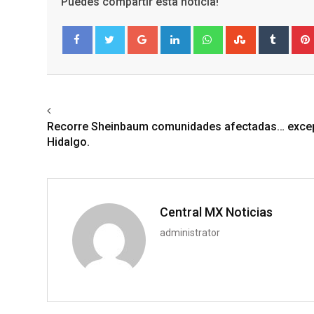
Puedes compartir esta noticia!
Google+
LinkedIn
Whatsapp
StumbleUpo
Tumbl
Facebook
Twitter
Previous article
Recorre Sheinbaum comunidades afectadas… exce
Hidalgo.
Central MX Noticias
administrator