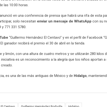
de las 10:00 horas.
 anunció en una conferencia de prensa que habrá una rifa de esta pa
articipar, solo necesitan
enviar un mensaje de WhatsApp
con su n
9 y 771 331 5780.
uTube
“Guillermo Hernández El Centavo” y en el perfil de Facebook “G
l ganador recibirá el premio el 30 de abril en la tienda.
 y limón, con una altura de cuatro metros y se utilizarán 280 kilos 
niciativa es un reconocimiento a la alegría que los niños aportan a 
r creado.
cia, es una de las más antiguas de México y de
Hidalgo
, manteniend
El Centavo
Guillermo Hernández Borbolla
Hidalgo