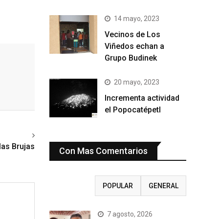
14 mayo, 2023
Vecinos de Los
Viñedos echan a
Grupo Budinek
20 mayo, 2023
Incrementa actividad
el Popocatépetl
ext article
las Brujas
Con Mas Comentarios
RECIENTE
POPULAR
GENERAL
7 agosto, 2026