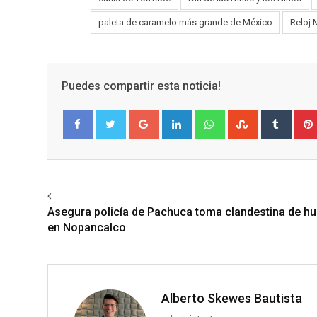
Tags:
paleta de caramelo más grande de México
Reloj
Puedes compartir esta noticia!
Google+
LinkedIn
Whatsapp
StumbleUpo
Tumbl
Facebook
Twitter
Previous article
Asegura policía de Pachuca toma clandestina de hu
en Nopancalco
Alberto Skewes Bautista