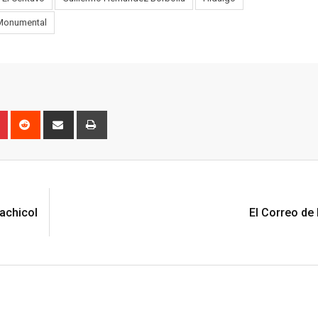
 Monumental
n
r
Pinterest
Reddit
Share
Print
via
Email
N
achicol
El Correo de 