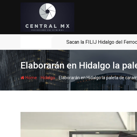
Skip
to
content
Noticias
Sacan la FILIJ Hidalgo del Ferroc
Elaborarán en Hidalgo la pa
-
-
Home
Hidalgo
Elaborarán en Hidalgo la paleta de car