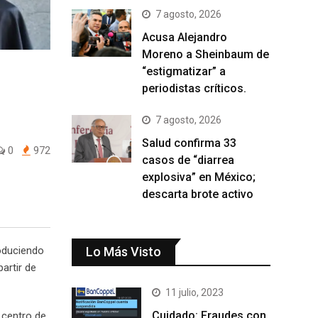
7 agosto, 2026
Acusa Alejandro
Moreno a Sheinbaum de
“estigmatizar” a
periodistas críticos.
7 agosto, 2026
Salud confirma 33
0
972
casos de “diarrea
explosiva” en México;
descarta brote activo
duciendo
Lo Más Visto
artir de
11 julio, 2023
Cuidado: Fraudes con
l centro de