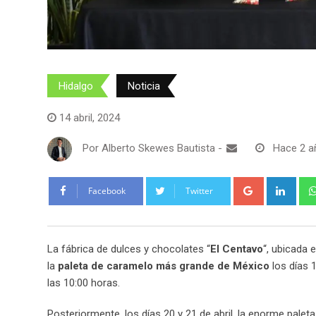
Hidalgo
Noticia
Turismo
14 abril, 2024
Por
Alberto Skewes Bautista
-
Hace 2 a
Google+
Link
Facebook
Twitter
La fábrica de dulces y chocolates “
El Centavo
“, ubicada e
la
paleta de caramelo más grande de México
los días 1
las 10:00 horas.
Posteriormente, los días 20 y 21 de abril, la enorme paleta 