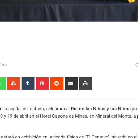
ños
edIn
Whatsapp
StumbleUpon
Tumblr
Pinterest
Reddit
Share
Print
via
Email
n la capital del estado, celebrará el
Día de las Niñas y los Niños
pro
8 y 19 de abril en el Hotel Casona de Minas, en Mineral del Monte, a p
estará en exhibición en la tienda física de “El Centavo”, situada en e