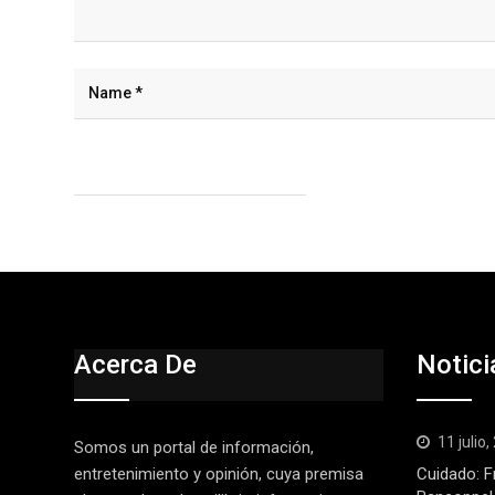
Acerca De
Notici
11 julio
Somos un portal de información,
entretenimiento y opinión, cuya premisa
Cuidado: F