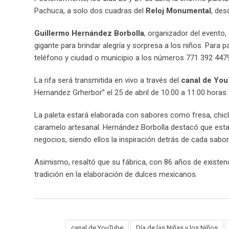
Pachuca, a solo dos cuadras del
Reloj Monumental
, des
Guillermo Hernández Borbolla
, organizador del evento,
gigante para brindar alegría y sorpresa a los niños. Para p
teléfono y ciudad o municipio a los números 771 392 447
La rifa será transmitida en vivo a través del
canal de Yo
Hernandez Grherbor” el 25 de abril de 10:00 a 11:00 horas. E
La paleta estará elaborada con sabores como fresa, chicle
caramelo artesanal. Hernández Borbolla destacó que esta i
negocios, siendo ellos la inspiración detrás de cada sabo
Asimismo, resaltó que su fábrica, con 86 años de existen
tradición en la elaboración de dulces mexicanos.
canal de YouTube
Día de las Niñas y los Niños