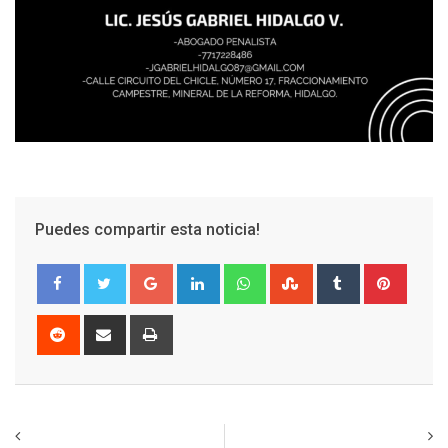
Puedes compartir esta noticia!
Google+
LinkedIn
Whatsapp
StumbleUpon
Tumblr
Pinter
Reddit
Share
Print
via
Email
Previous article
Next article