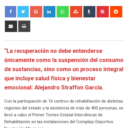
Google+
LinkedIn
Whatsapp
StumbleUpon
Tumblr
Pinterest
Red
Share
Print
via
Email
“La recuperación no debe entenderse
únicamente como la suspensión del consumo
de sustancias, sino como un proceso integral
que incluye salud física y bienestar
emocional: Alejandro Straffon García.
Con la participación de 16 centros de rehabilitación de distintas
regiones del estado y la asistencia de más de 400 personas, se
llevó a cabo el Primer Torneo Estatal Interclínicas de
Rehabilitación en las instalaciones del Complejo Deportivo