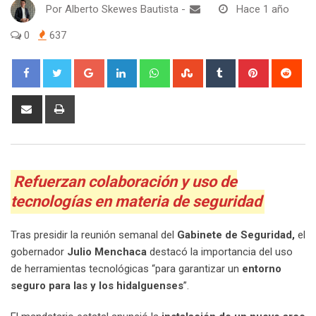
Por
Alberto Skewes Bautista
-
Hace 1 año
0
637
Google+
LinkedIn
Whatsapp
StumbleUpon
Tumblr
Pinterest
Red
Share
Print
via
Email
Refuerzan colaboración y uso de
tecnologías en materia de seguridad
Tras presidir la reunión semanal del
Gabinete de Seguridad,
el
gobernador
Julio Menchaca
destacó la importancia del uso
de herramientas tecnológicas “para garantizar un
entorno
seguro para las y los hidalguenses
”.