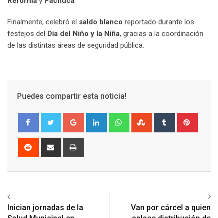
Reforma
y
Pachuca
.
Finalmente, celebró el
saldo blanco
reportado durante los
festejos del
Día del Niño y la Niña
, gracias a la coordinación
de las distintas áreas de seguridad pública.
Puedes compartir esta noticia!
Google+
LinkedIn
Whatsapp
StumbleUpon
Tumblr
Pinter
Reddit
Share
Print
via
Email
Previous article
Next article
Inician jornadas de la
Van por cárcel a quien