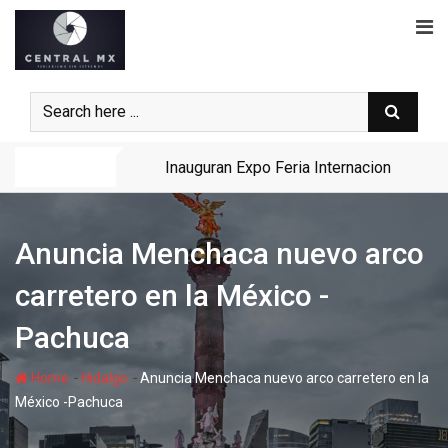
Skip
to
content
Noticias
Inauguran Expo Feria Internacional Gana
Anuncia Menchaca nuevo arco
carretero en la México -
Pachuca
-
-
Home
Hidalgo
Anuncia Menchaca nuevo arco carretero en la
México -Pachuca