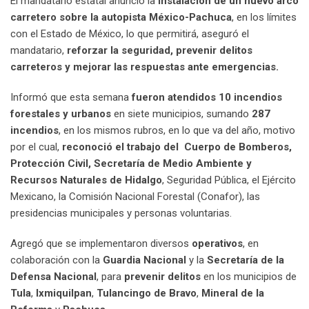
El mandatario estatal anunció la
instalación de un nuevo arco
carretero sobre la autopista México-Pachuca
, en los límites
con el Estado de México, lo que permitirá, aseguró el
mandatario,
reforzar la seguridad, prevenir delitos
carreteros y mejorar las respuestas ante emergencias.
Informó que esta semana
fueron atendidos 10 incendios
forestales y urbanos
en siete municipios, sumando
287
incendios
, en los mismos rubros, en lo que va del año, motivo
por el cual,
reconoció el trabajo del Cuerpo de Bomberos,
Protección Civil, Secretaría de Medio Ambiente y
Recursos Naturales de Hidalgo
, Seguridad Pública, el Ejército
Mexicano, la Comisión Nacional Forestal (Conafor), las
presidencias municipales y personas voluntarias.
Agregó que se implementaron diversos
operativos
, en
colaboración con la
Guardia Nacional
y la
Secretaría de la
Defensa Nacional
, para
prevenir delitos
en los municipios de
Tula
,
Ixmiquilpan
,
Tulancingo de Bravo
,
Mineral de la