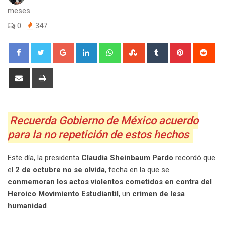
meses
0
347
Google+
LinkedIn
Whatsapp
StumbleUpon
Tumblr
Pinterest
Red
Share
Print
via
Email
Recuerda Gobierno de México acuerdo
para la no repetición de estos hechos
Este día, la presidenta
Claudia Sheinbaum Pardo
recordó que
el
2 de octubre no se olvida
, fecha en la que se
conmemoran los actos violentos cometidos en contra del
Heroico Movimiento Estudiantil
, un
crimen de lesa
humanidad
.