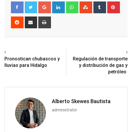
Google+
LinkedIn
Whatsapp
StumbleUpon
Tumblr
Pinter
Reddit
Share
Print
via
Email
Previous article
Next article
Pronostican chubascos y
Regulación de transporte
lluvias para Hidalgo
y distribución de gas y
petróleo
Alberto Skewes Bautista
administrator