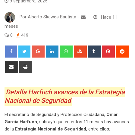
9 septiembre, 2025
Por
Alberto Skewes Bautista
-
Hace 11
meses
0
419
Google+
LinkedIn
Whatsapp
StumbleUpon
Tumblr
Pinterest
Red
Share
Print
via
Email
Detalla Harfuch avances de la Estrategia
Nacional de Seguridad
El secretario de Seguridad y Protección Ciudadana,
Omar
García Harfuch
, subrayó que en estos 11 meses hay avances
de la
Estrategia Nacional de Seguridad
, entre ellos: