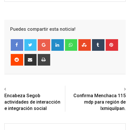
Puedes compartir esta noticia!
Google+
LinkedIn
Whatsapp
StumbleUpon
Tumblr
Pinter
Reddit
Share
Print
via
Email
Previous article
Next article
Encabeza Segob
Confirma Menchaca 115
actividades de interacción
mdp para región de
e integración social
Ixmiquilpan.