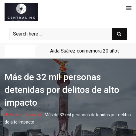
Skip
to
content
Noticias
Aída Suárez conmemora 20 años de su li
Más de 32 mil personas
detenidas por delitos de alto
impacto
-
-
Home
Nacional
Más de 32 mil personas detenidas por delitos
de alto impacto