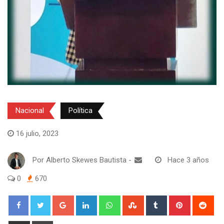
Nacional
Política
16 julio, 2023
Por
Alberto Skewes Bautista
-
Hace 3 años
0
670
Google+
LinkedIn
Whatsapp
StumbleUpon
Tumblr
Pinterest
Red