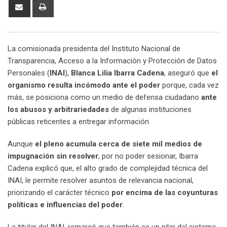
Share
Print
via
Email
La comisionada presidenta del Instituto Nacional de
Transparencia, Acceso a la Información y Protección de Datos
Personales (
INAI
),
Blanca Lilia Ibarra Cadena
, aseguró que
el
organismo resulta incómodo ante el poder
porque, cada vez
más, se posiciona como un medio de defensa ciudadano
ante
los abusos y arbitrariedades
de algunas instituciones
públicas reticentes a entregar información
Aunque
el pleno acumula cerca de siete mil medios de
impugnación sin resolver
, por no poder sesionar, Ibarra
Cadena explicó que, el alto grado de complejidad técnica del
INAI, le permite resolver asuntos de relevancia nacional,
priorizando el carácter técnico
por encima de las coyunturas
políticas e influencias del poder
.
La titular del INAI, remarcó que también es un pilar del sistema