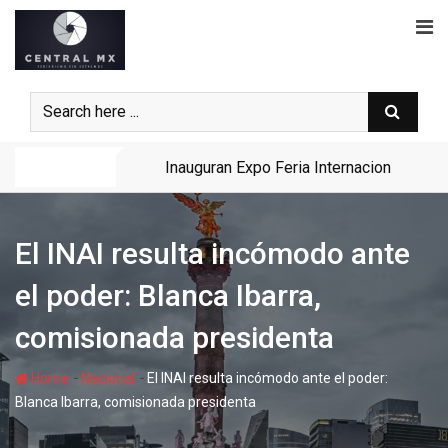
Skip
to
content
Noticias
Inauguran Expo Feria Internacional Gana
El INAI resulta incómodo ante
el poder: Blanca Ibarra,
comisionada presidenta
-
-
Home
Nacional
El INAI resulta incómodo ante el poder:
Blanca Ibarra, comisionada presidenta