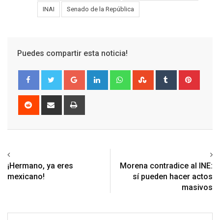
Tags:
INAI
Senado de la República
Puedes compartir esta noticia!
Google+
LinkedIn
Whatsapp
StumbleUpon
Tumblr
Pinter
Reddit
Share
Print
via
Email
Previous article
Next article
¡Hermano, ya eres
Morena contradice al INE:
mexicano!
sí pueden hacer actos
masivos