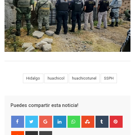
Tags:
Hidalgo
huachicol
huachicotunel
SSPH
Puedes compartir esta noticia!
Google+
LinkedIn
Whatsapp
StumbleUpon
Tumblr
Pinter
Reddit
Share
Print