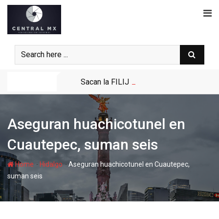
Skip
to
content
Noticias
Sacan la FILIJ Hidalgo del Ferrocarril; s
Aseguran huachicotunel en
Cuautepec, suman seis
-
-
Home
Hidalgo
Aseguran huachicotunel en Cuautepec,
suman seis