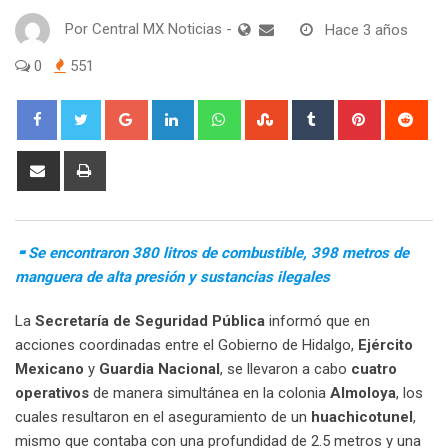
Por
Central MX Noticias
-
Hace 3 años
0
551
Google+
LinkedIn
Whatsapp
StumbleUpon
Tumblr
Pinterest
Red
Share
Print
via
Email
⁃ Se encontraron 380 litros de combustible, 398 metros de
manguera de alta presión y sustancias ilegales
La
Secretaría de Seguridad Pública
informó que en
acciones coordinadas entre el Gobierno de Hidalgo,
Ejército
Mexicano
y
Guardia Nacional
, se llevaron a cabo
cuatro
operativos
de manera simultánea en la colonia
Almoloya
, los
cuales resultaron en el aseguramiento de un
huachicotunel
,
mismo que contaba con una profundidad de 2.5 metros y una