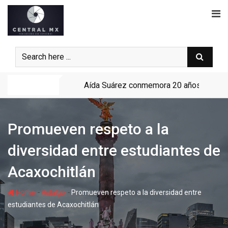
Skip
to
content
Noticias
Aída Suárez conmemora 20 años de su li
Promueven respeto a la
diversidad entre estudiantes de
Acaxochitlán
-
-
Home
Hidalgo
Promueven respeto a la diversidad entre
estudiantes de Acaxochitlán