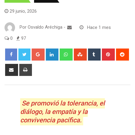
29 junio, 2026
Por
Osvaldo Aréchiga
-
Hace 1 mes
0
97
Google+
LinkedIn
Whatsapp
StumbleUpon
Tumblr
Pinterest
Red
Share
Print
via
Email
Se promovió la tolerancia, el
diálogo, la empatía y la
convivencia pacífica.