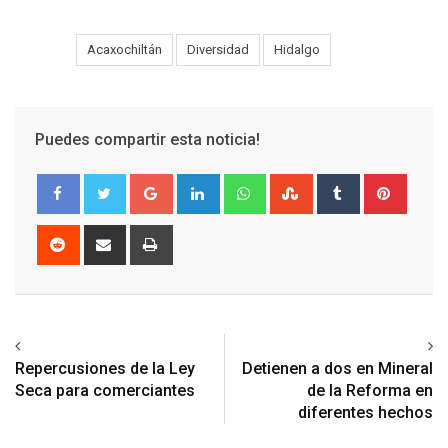
Tags:
Acaxochiltán
Diversidad
Hidalgo
Puedes compartir esta noticia!
Google+
LinkedIn
Whatsapp
StumbleUpon
Tumblr
Pinter
Reddit
Share
Print
via
Email
Previous article
Next article
Repercusiones de la Ley
Detienen a dos en Mineral
Seca para comerciantes
de la Reforma en
diferentes hechos