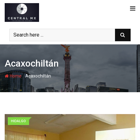
Skip
to
content
Acaxochiltán
-
Home
Acaxochiltán
HIDALGO