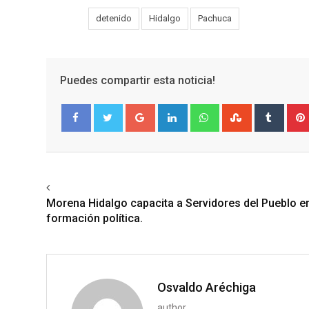
Tags:
detenido
Hidalgo
Pachuca
Puedes compartir esta noticia!
Google+
LinkedIn
Whatsapp
StumbleUpo
Tumbl
Facebook
Twitter
Previous article
Morena Hidalgo capacita a Servidores del Pueblo e
formación política.
Osvaldo Aréchiga
author