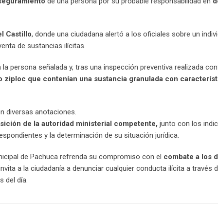
seguramiento
de una persona por su probable responsabilidad en
d
l Castillo
, donde una ciudadana alertó a los oficiales sobre un indi
nta de sustancias ilícitas.
 a la persona señalada y, tras una inspección preventiva realizada co
po ziploc que contenían una sustancia granulada con característ
n diversas anotaciones.
sición de la autoridad ministerial competente,
junto con los indi
espondientes y la determinación de su situación jurídica.
Municipal de Pachuca refrenda su compromiso con el
combate a los d
invita a la ciudadanía a denunciar cualquier conducta ilícita a través 
 del día.