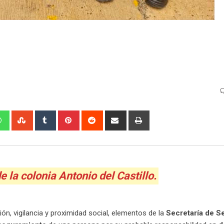
edIn
Whatsapp
StumbleUpon
Tumblr
Pinterest
Reddit
Share
Print
via
Email
 la colonia Antonio del Castillo.
, vigilancia y proximidad social, elementos de la
Secretaría de S