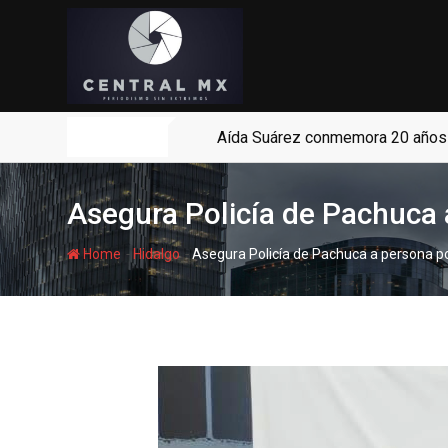
Skip
to
content
Noticias
Aída Suárez conmemora 20 años d
Asegura Policía de Pachuca a
-
-
Home
Hidalgo
Asegura Policía de Pachuca a persona por