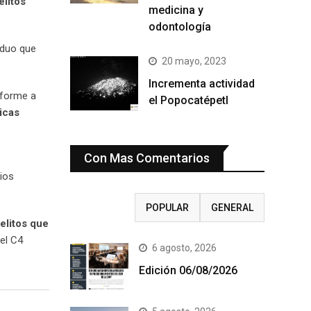
elitos
medicina y
odontología
viduo que
20 mayo, 2023
Incrementa actividad
nforme a
el Popocatépetl
icas
Con Mas Comentarios
cios
RECIENTE
POPULAR
GENERAL
elitos que
del C4
6 agosto, 2026
Edición 06/08/2026