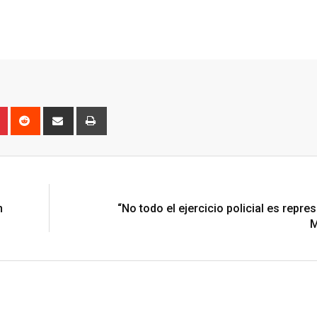
n
r
Pinterest
Reddit
Share
Print
via
Email
N
n
“No todo el ejercicio policial es repres
M