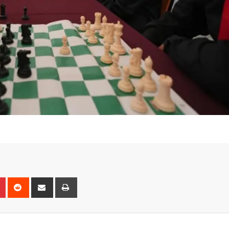
n
r
Pinterest
Reddit
Share
Print
via
Email