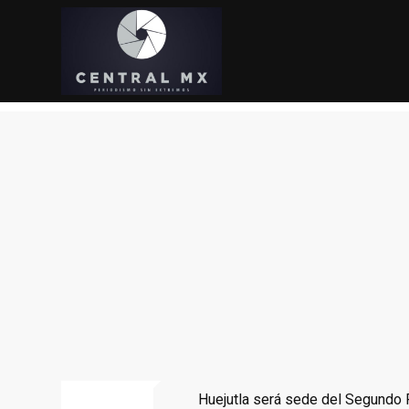
Skip
to
content
Noticias
Huejutla será sede del Segundo F