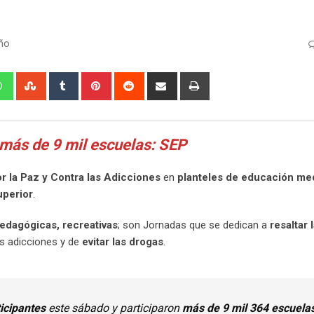
ño
edIn
Whatsapp
StumbleUpon
Tumblr
Pinterest
Reddit
Share
Print
via
Email
 más de 9 mil escuelas: SEP
 la Paz y Contra las Adicciones
en
planteles de educación me
uperior
.
 pedagógicas, recreativas
; son Jornadas que se dedican a
resaltar 
s adicciones y de
evitar las drogas
.
ticipantes
este sábado y participaron
más de 9 mil 364 escuela