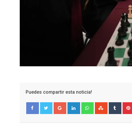
Puedes compartir esta noticia!
Google+
LinkedIn
Whatsapp
StumbleUpo
Tumbl
Facebook
Twitter