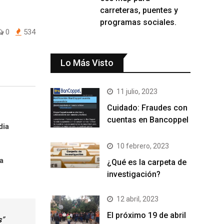
carreteras, puentes y
programas sociales.
0
534
Lo Más Visto
11 julio, 2023
Cuidado: Fraudes con
cuentas en Bancoppel
dia
10 febrero, 2023
la
¿Qué es la carpeta de
investigación?
12 abril, 2023
El próximo 19 de abril
s
”