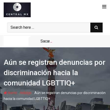
Skip
to
content
Noticias
Sacan la FILIJ Hidalgo del Ferrocarril; s
Aún se registran denuncias por
discriminación hacia la
comunidad LGBTTIQ+
-
-
Home
Hidalgo
Aún se registran denuncias por discriminación
hacia la comunidad LGBTTIQ+