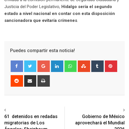
Justicia del Poder Legislativo,
Hidalgo sería el segundo
estado a nivel nacional en contar con esta disposición
sancionadora que evitaría crímenes
.
Puedes compartir esta noticia!
Google+
LinkedIn
Whatsapp
StumbleUpon
Tumblr
Pinter
Reddit
Share
Print
via
Email
Previous article
Next article
61 detenidos en redadas
Gobierno de México
migratorias de Los
aprovechará el Mundial