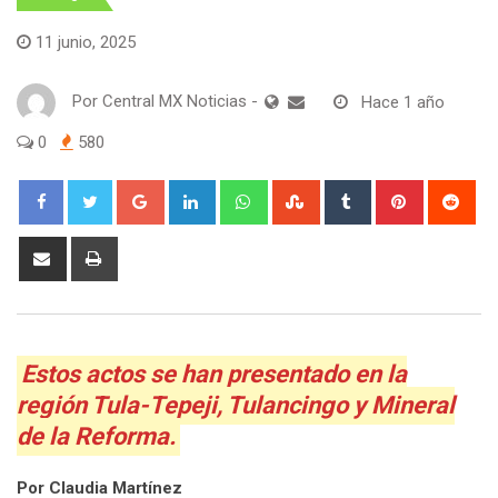
11 junio, 2025
Por
Central MX Noticias
-
Hace 1 año
0
580
Google+
LinkedIn
Whatsapp
StumbleUpon
Tumblr
Pinterest
Red
Share
Print
via
Email
Estos actos se han presentado en la
región Tula-Tepeji, Tulancingo y Mineral
de la Reforma.
Por Claudia Martínez