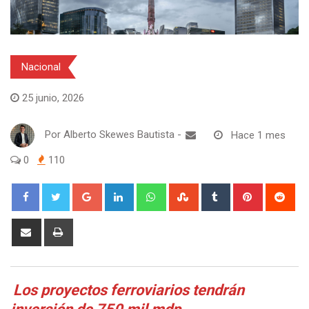
Nacional
25 junio, 2026
Por
Alberto Skewes Bautista
-
Hace 1 mes
0
110
Google+
LinkedIn
Whatsapp
StumbleUpon
Tumblr
Pinterest
Red
Share
Print
via
Email
Los proyectos ferroviarios tendrán