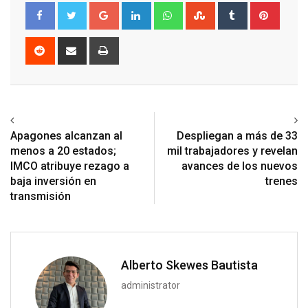
Google+
LinkedIn
Whatsapp
StumbleUpon
Tumblr
Pinter
Reddit
Share
Print
via
Email
Previous article
Next article
Apagones alcanzan al
Despliegan a más de 33
menos a 20 estados;
mil trabajadores y revelan
IMCO atribuye rezago a
avances de los nuevos
baja inversión en
trenes
transmisión
Alberto Skewes Bautista
administrator