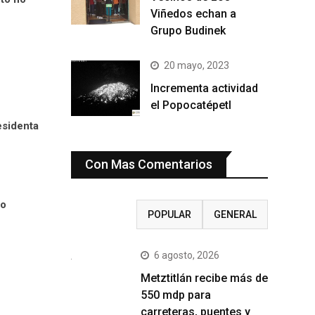
Viñedos echan a
Grupo Budinek
20 mayo, 2023
Incrementa actividad
el Popocatépetl
esidenta
Con Mas Comentarios
no
RECIENTE
POPULAR
GENERAL
6 agosto, 2026
Metztitlán recibe más de
550 mdp para
carreteras, puentes y