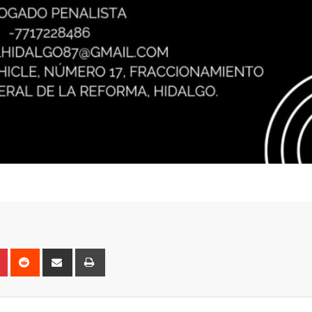
n
r
Pinterest
Reddit
Share
Print
via
Email