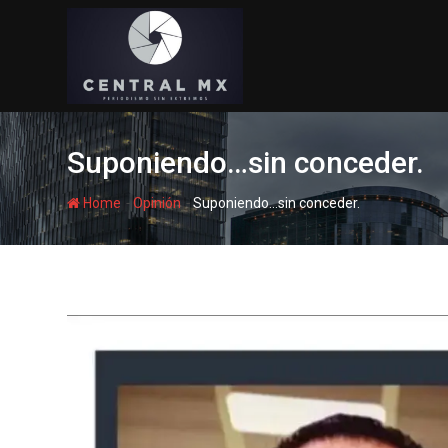
Skip
to
content
Suponiendo…sin conceder.
-
-
Home
Opinión
Suponiendo…sin conceder.