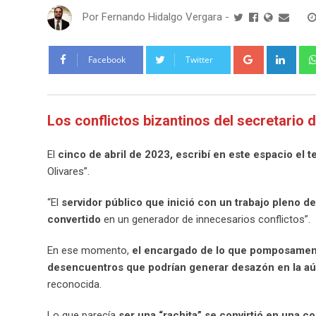
Por
Fernando Hidalgo Vergara
-
Google+
Link
Facebook
Twitter
Los conflictos bizantinos del secretario 
El
cinco de abril de 2023, escribí en este espacio el t
Olivares”.
“El
servidor público que inició con un trabajo pleno d
convertido
en un generador de innecesarios conflictos”.
En ese momento,
el encargado de lo que pomposamente 
desencuentros que podrían generar desazón en la aú
reconocida.
Lo que parecía
ser una “rachita” se convirtió en una c