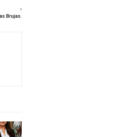
ext article
as Brujas.