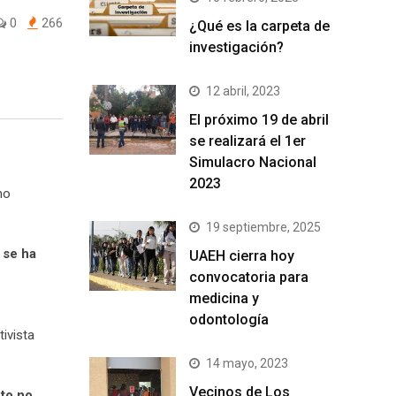
0
266
¿Qué es la carpeta de
investigación?
12 abril, 2023
El próximo 19 de abril
se realizará el 1er
Simulacro Nacional
2023
mo
19 septiembre, 2025
 se ha
UAEH cierra hoy
convocatoria para
medicina y
odontología
ivista
14 mayo, 2023
Vecinos de Los
cto no