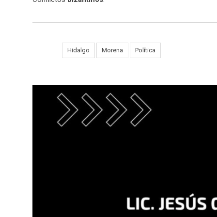
Tags:
Hidalgo
Morena
Política