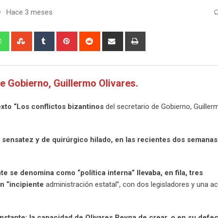
Hace 3 meses
edIn
Whatsapp
StumbleUpon
Tumblr
Pinterest
Reddit
Share
Print
via
Email
de Gobierno, Guillermo Olivares.
exto “Los conflictos bizantinos
del secretario de Gobierno, Guiller
e sensatez y de quirúrgico hilado, en las recientes dos semanas
se denomina como “política interna” llevaba, en fila, tres
n “incipiente
administración estatal”, con dos legisladores y una act
onstante: la capacidad de Olivares Reyna de crear, o en su defe