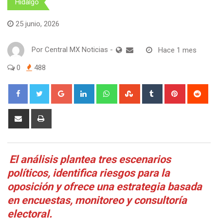
Hidalgo
25 junio, 2026
Por
Central MX Noticias
-
Hace 1 mes
0
488
Google+
LinkedIn
Whatsapp
StumbleUpon
Tumblr
Pinterest
Red
Share
Print
via
Email
El análisis plantea tres escenarios
políticos, identifica riesgos para la
oposición y ofrece una estrategia basada
en encuestas, monitoreo y consultoría
electoral.