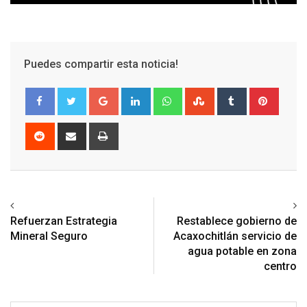
Puedes compartir esta noticia!
Google+
LinkedIn
Whatsapp
StumbleUpon
Tumblr
Pinter
Reddit
Share
Print
via
Email
Previous article
Next article
Refuerzan Estrategia
Restablece gobierno de
Mineral Seguro
Acaxochitlán servicio de
agua potable en zona
centro