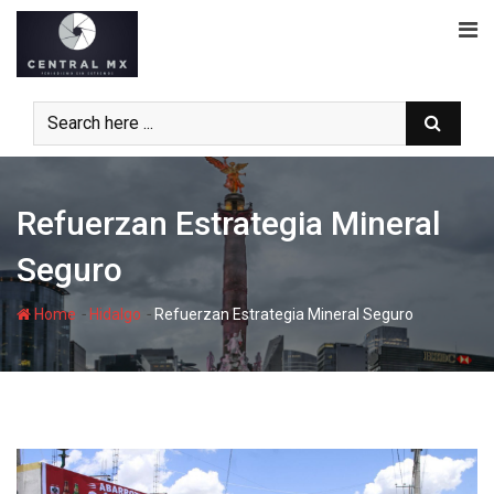
Skip
to
content
Refuerzan Estrategia Mineral
Seguro
-
-
Home
Hidalgo
Refuerzan Estrategia Mineral Seguro