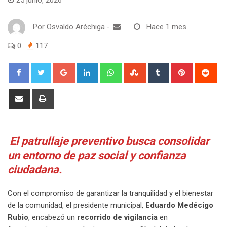
Por
Osvaldo Aréchiga
-
Hace 1 mes
0
117
Google+
LinkedIn
Whatsapp
StumbleUpon
Tumblr
Pinterest
Red
Share
Print
via
Email
El patrullaje preventivo busca consolidar
un entorno de paz social y confianza
ciudadana.
Con el compromiso de garantizar la tranquilidad y el bienestar
de la comunidad, el presidente municipal,
Eduardo Medécigo
Rubio
, encabezó un
recorrido de vigilancia
en