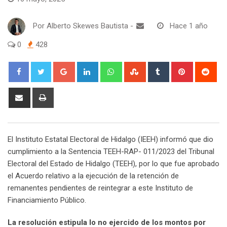
Por
Alberto Skewes Bautista
-
Hace 1 año
0
428
Google+
LinkedIn
Whatsapp
StumbleUpon
Tumblr
Pinterest
Red
Share
Print
via
Email
El Instituto Estatal Electoral de Hidalgo (IEEH) informó que dio
cumplimiento a la Sentencia TEEH-RAP- 011/2023 del Tribunal
Electoral del Estado de Hidalgo (TEEH), por lo que fue aprobado
el Acuerdo relativo a la ejecución de la retención de
remanentes pendientes de reintegrar a este Instituto de
Financiamiento Público.
La resolución estipula lo no ejercido de los montos por