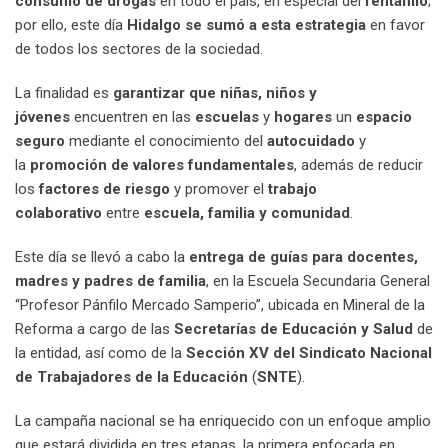
consumo de drogas
en todo el país, en especial del
fentanilo
;
por ello, este día
Hidalgo se sumó a esta estrategia
en favor
de todos los sectores de la sociedad.
La finalidad es
garantizar que niñas, niños y
jóvenes
encuentren en las
escuelas
y
hogares
un
espacio
seguro
mediante el conocimiento del
autocuidado
y
la
promoción de valores fundamentales
, además de reducir
los
factores de riesgo
y promover el
trabajo
colaborativo
entre
escuela, familia y comunidad
.
Este día se llevó a cabo la
entrega de guías para docentes,
madres y padres de familia
, en la Escuela Secundaria General
“Profesor Pánfilo Mercado Samperio”, ubicada en Mineral de la
Reforma a cargo de las
Secretarías de Educación y Salud
de
la entidad, así como de la
Sección XV del Sindicato Nacional
de Trabajadores de la Educación
(
SNTE
).
La campaña nacional se ha enriquecido con un enfoque amplio
que estará dividida en tres etapas, la primera enfocada en