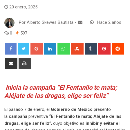
20 enero, 2025
Por
Alberto Skewes Bautista
-
Hace 2 años
0
597
Google+
LinkedIn
Whatsapp
StumbleUpon
Tumblr
Pinterest
Red
Share
Print
via
Email
Inicia la campaña “El Fentanilo te mata;
Aléjate de las drogas, elige ser feliz”
El pasado 7 de enero, el
Gobierno de México
presentó
la
campaña
preventiva
“El Fentanilo te mata; Aléjate de las
drogas, elige ser feliz”
, cuyo objetivo es
inhibir y evitar el