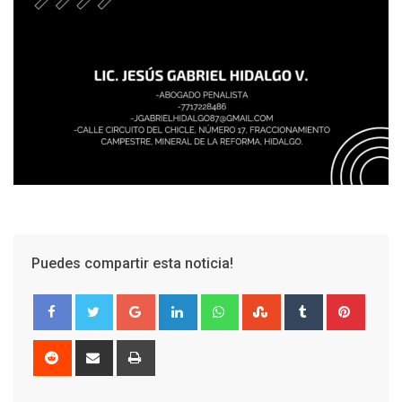
Puedes compartir esta noticia!
Google+
LinkedIn
Whatsapp
StumbleUpon
Tumblr
Pinter
Reddit
Share
Print
via
Email