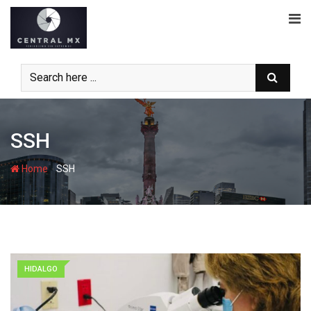
Skip
to
content
SSH
-
Home
SSH
HIDALGO