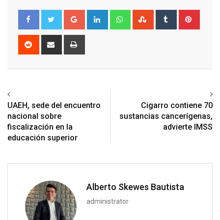
Google+
LinkedIn
Whatsapp
StumbleUpon
Tumblr
Pinter
Reddit
Share
Print
via
Email
Previous article
Next article
UAEH, sede del encuentro
Cigarro contiene 70
nacional sobre
sustancias cancerígenas,
fiscalización en la
advierte IMSS
educación superior
Alberto Skewes Bautista
administrator