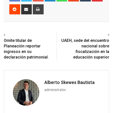
Reddit
Share
Print
via
Email
Previous article
Next article
Omite titular de
UAEH, sede del encuentro
Planeación reportar
nacional sobre
ingresos en su
fiscalización en la
declaración patrimonial.
educación superior
Alberto Skewes Bautista
administrator