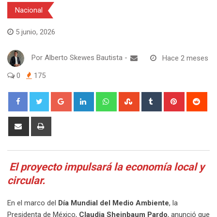
Nacional
5 junio, 2026
Por
Alberto Skewes Bautista
-
Hace 2 meses
0
175
Google+
LinkedIn
Whatsapp
StumbleUpon
Tumblr
Pinterest
Red
Share
Print
via
Email
El proyecto impulsará la economía local y
circular.
En el marco del
Día Mundial del Medio Ambiente
, la
Presidenta de México,
Claudia Sheinbaum Pardo
, anunció que