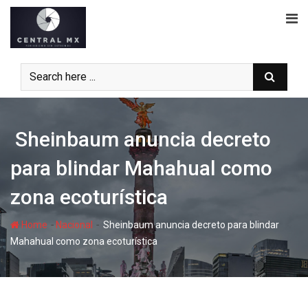
Skip
to
content
Sheinbaum anuncia decreto
para blindar Mahahual como
zona ecoturística
-
-
Home
Nacional
Sheinbaum anuncia decreto para blindar
Mahahual como zona ecoturística