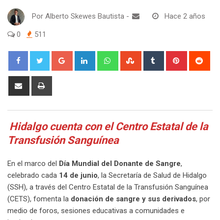
Por
Alberto Skewes Bautista
-
Hace 2 años
0
511
Google+
LinkedIn
Whatsapp
StumbleUpon
Tumblr
Pinterest
Red
Share
Print
via
Email
Hidalgo cuenta con el Centro Estatal de la
Transfusión Sanguínea
En el marco del
Día Mundial del Donante de Sangre
,
celebrado cada
14 de junio
, la Secretaría de Salud de Hidalgo
(SSH), a través del Centro Estatal de la Transfusión Sanguínea
(CETS), fomenta la
donación de sangre y sus derivados
, por
medio de foros, sesiones educativas a comunidades e