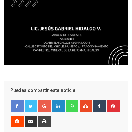
Puedes compartir esta noticia!
Google+
LinkedIn
Whatsapp
StumbleUpon
Tumblr
Pinter
Reddit
Share
Print
via