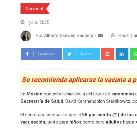
Nacional
1 julio, 2025
Por
Alberto Skewes Bautista
-
Hace 1 a
Google+
Link
Facebook
Twitter
Se recomienda aplicarse la vacuna a 
En
México
continúa la vigilancia del brote de
sarampión
c
Secretaría de Salud
, David Kershenobich Stalnikowitz, 
El secretario puntualizó que el
95 por ciento (%) de los
vacunación
, tanto para
niños
como para
adultos
hasta 4