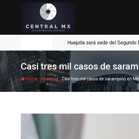
Skip
to
content
Noticias
Huejutla será sede del Segundo F
Casi tres mil casos de sara
-
-
Home
Nacional
Casi tres mil casos de sarampión en Mé