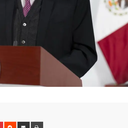
n
r
Pinterest
Reddit
Share
Print