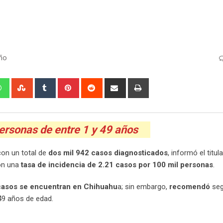
ño
edIn
Whatsapp
StumbleUpon
Tumblr
Pinterest
Reddit
Share
Print
via
Email
personas de entre 1 y 49 años
on un total de
dos mil 942 casos diagnosticados
, informó el titula
con una
tasa de incidencia de 2.21 casos por 100 mil personas
.
 casos se encuentran en Chihuahu
a; sin embargo,
recomendó
seg
9 años de edad.