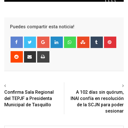
Puedes compartir esta noticia!
Google+
LinkedIn
Whatsapp
StumbleUpon
Tumblr
Pinter
Reddit
Share
Print
via
Email
Previous article
Next article
Confirma Sala Regional
A 102 días sin quórum,
del TEPJF a Presidenta
INAI confía en resolución
Municipal de Tasquillo
de la SCJN para poder
sesionar