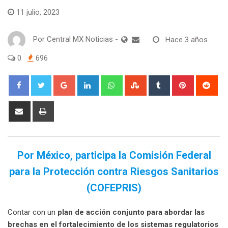
11 julio, 2023
Por
Central MX Noticias
-
Hace 3 años
0
696
Google+
LinkedIn
Whatsapp
StumbleUpon
Tumblr
Pinterest
Red
Share
Print
via
Email
Por México, participa la Comisión Federal
para la Protección contra Riesgos Sanitarios
(COFEPRIS)
Contar con un
plan de acción conjunto para abordar las
brechas en el fortalecimiento de los sistemas regulatorios