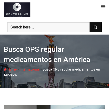
Skip
to
content
Busca OPS regular
medicamentos en América
-
-
Home
Internacional
Busca OPS regular medicamentos en
América