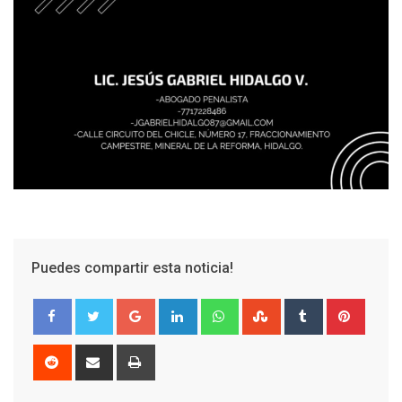
Puedes compartir esta noticia!
Google+
LinkedIn
Whatsapp
StumbleUpon
Tumblr
Pinter
Reddit
Share
Print
via
Email