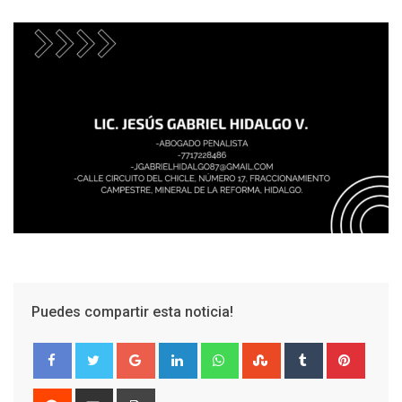
Puedes compartir esta noticia!
Google+
LinkedIn
Whatsapp
StumbleUpon
Tumblr
Pinter
Reddit
Share
Print