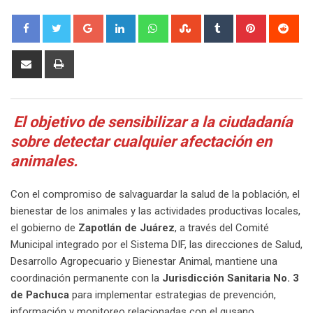
Google+
LinkedIn
Whatsapp
StumbleUpon
Tumblr
Pinterest
Red
Share
Print
via
Email
El objetivo de sensibilizar a la ciudadanía
sobre detectar cualquier afectación en
animales.
Con el compromiso de salvaguardar la salud de la población, el
bienestar de los animales y las actividades productivas locales,
el gobierno de
Zapotlán de Juárez
, a través del Comité
Municipal integrado por el Sistema DIF, las direcciones de Salud,
Desarrollo Agropecuario y Bienestar Animal, mantiene una
coordinación permanente con la
Jurisdicción Sanitaria No. 3
de Pachuca
para implementar estrategias de prevención,
información y monitoreo relacionadas con el gusano