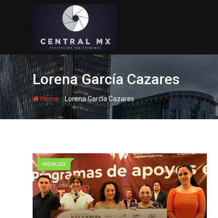
Skip
to
content
Lorena García Cazares
-
Home
Lorena García Cazares
HIDALGO