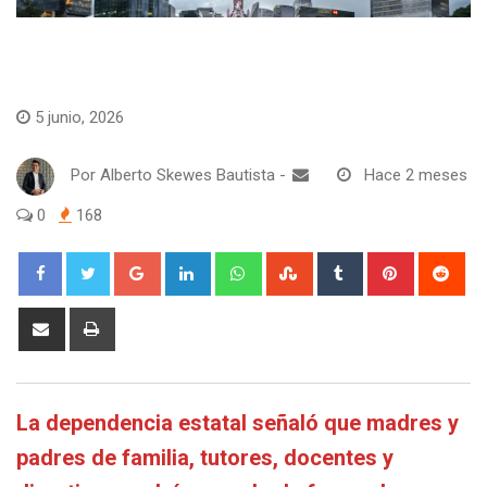
Educación
5 junio, 2026
Por
Alberto Skewes Bautista
-
Hace 2 meses
0
168
Google+
LinkedIn
Whatsapp
StumbleUpon
Tumblr
Pinterest
Red
Share
Print
via
Email
La dependencia estatal señaló que madres y
padres de familia, tutores, docentes y