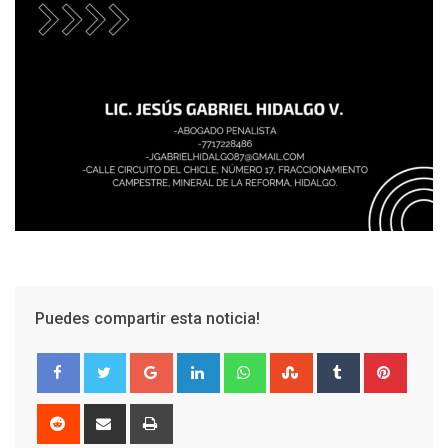
Puedes compartir esta noticia!
Google+
LinkedIn
Whatsapp
StumbleUpon
Tumblr
Pinter
Reddit
Share
Print
via