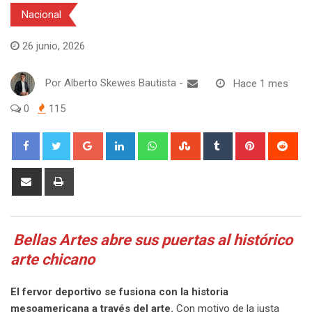
Nacional
26 junio, 2026
Por
Alberto Skewes Bautista
-
Hace 1 mes
0
115
Google+
LinkedIn
Whatsapp
StumbleUpon
Tumblr
Pinterest
Red
Share
Print
via
Email
Bellas Artes abre sus puertas al histórico
arte chicano
El fervor deportivo se fusiona con la historia
mesoamericana a través del arte.
Con motivo de la justa