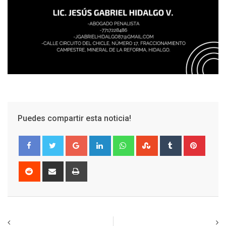
Puedes compartir esta noticia!
Google+
LinkedIn
Whatsapp
StumbleUpon
Tumblr
Pinter
Reddit
Share
Print
via
Email
Previous article
Next article