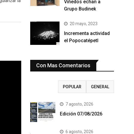
ularizar la
Viñedos echan a
Grupo Budinek
20 mayo, 2023
Incrementa actividad
el Popocatépetl
Con Mas Comentarios
RECIENTE
POPULAR
GENERAL
7 agosto, 2026
Edición 07/08/2026
6 agosto, 2026