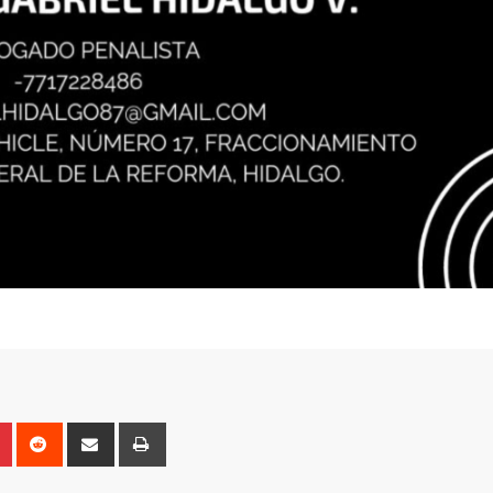
n
r
Pinterest
Reddit
Share
Print
via
Email