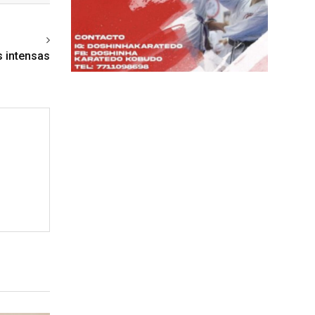
ext article
s intensas