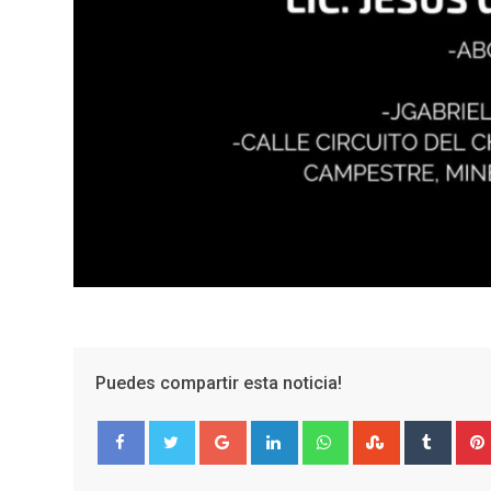
Puedes compartir esta noticia!
Google+
LinkedIn
Whatsapp
StumbleUpo
Tumbl
Facebook
Twitter