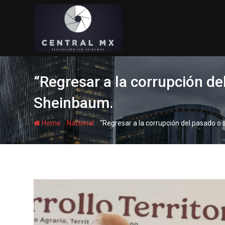
Skip
to
content
“Regresar a la corrupción d
Sheinbaum.
-
-
Home
Nacional
“Regresar a la corrupción del pasado o