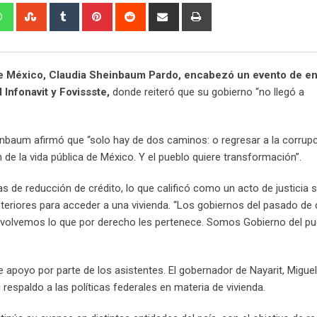
edIn
Whatsapp
StumbleUpon
Tumblr
Pinterest
Reddit
Share
Print
via
Email
 de México, Claudia Sheinbaum Pardo, encabezó un evento de e
Infonavit y Fovissste,
donde reiteró que su gobierno “no llegó a
inbaum afirmó que “solo hay de dos caminos: o regresar a la corrupc
e la vida pública de México. Y el pueblo quiere transformación”.
 de reducción de crédito, lo que calificó como un acto de justicia s
teriores para acceder a una vivienda. “Los gobiernos del pasado de
 devolvemos lo que por derecho les pertenece. Somos Gobierno del pue
e apoyo por parte de los asistentes. El gobernador de Nayarit, Migue
respaldo a las políticas federales en materia de vivienda.