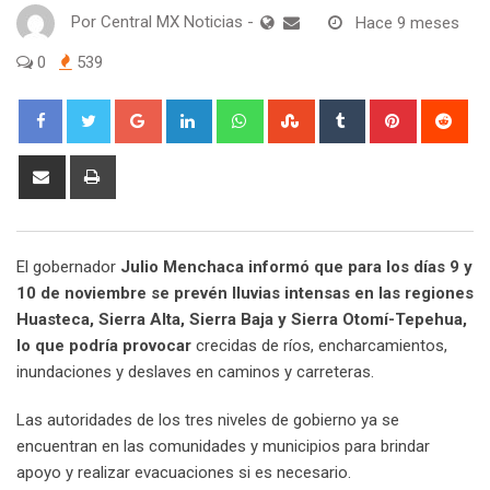
Por
Central MX Noticias
-
Hace 9 meses
0
539
Google+
LinkedIn
Whatsapp
StumbleUpon
Tumblr
Pinterest
Red
Share
Print
via
Email
El gobernador
Julio Menchaca informó que para los días 9 y
10 de noviembre se prevén lluvias intensas en las regiones
Huasteca, Sierra Alta, Sierra Baja y Sierra Otomí-Tepehua,
lo que podría provocar
crecidas de ríos, encharcamientos,
inundaciones y deslaves en caminos y carreteras.
Las autoridades de los tres niveles de gobierno ya se
encuentran en las comunidades y municipios para brindar
apoyo y realizar evacuaciones si es necesario.