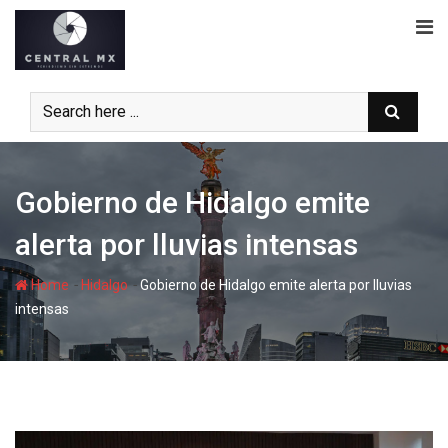
Skip
to
content
Gobierno de Hidalgo emite
alerta por lluvias intensas
-
-
Home
Hidalgo
Gobierno de Hidalgo emite alerta por lluvias
intensas