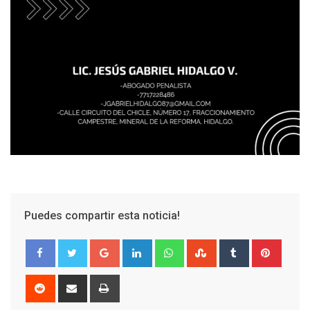
Puedes compartir esta noticia!
Google+
LinkedIn
Whatsapp
StumbleUpon
Tumblr
Pinter
Reddit
Share
Print
via