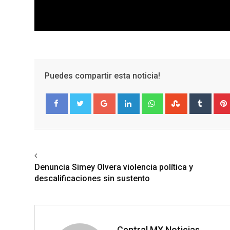
Puedes compartir esta noticia!
Google+
LinkedIn
Whatsapp
StumbleUpo
Tumbl
Facebook
Twitter
Previous article
Denuncia Simey Olvera violencia política y
descalificaciones sin sustento
Central MX Noticias