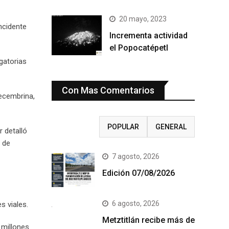
20 mayo, 2023
ncidente
Incrementa actividad
el Popocatépetl
gatorias
Con Mas Comentarios
decembrina,
RECIENTE
POPULAR
GENERAL
r detalló
 de
7 agosto, 2026
Edición 07/08/2026
6 agosto, 2026
s viales.
Metztitlán recibe más de
 millones