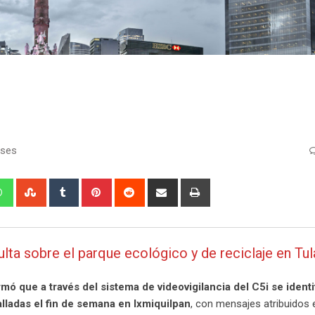
eses
edIn
Whatsapp
StumbleUpon
Tumblr
Pinterest
Reddit
Share
Print
via
Email
ulta sobre el parque ecológico y de reciclaje en Tul
mó que a través del sistema de videovigilancia del C5i se identi
ladas el fin de semana en Ixmiquilpan
, con mensajes atribuidos 