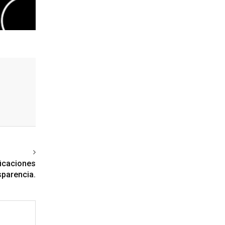
ext article
ficaciones
sparencia.