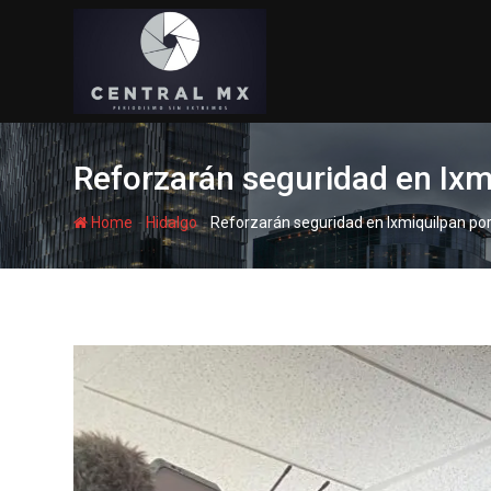
Skip
to
content
Reforzarán seguridad en Ix
-
-
Home
Hidalgo
Reforzarán seguridad en Ixmiquilpan p