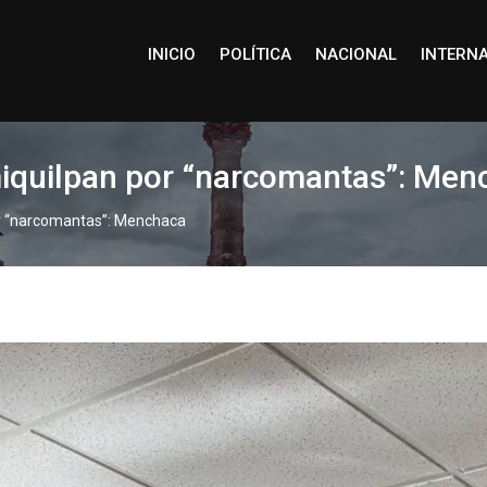
INICIO
POLÍTICA
NACIONAL
INTERN
miquilpan por “narcomantas”: Me
or “narcomantas”: Menchaca