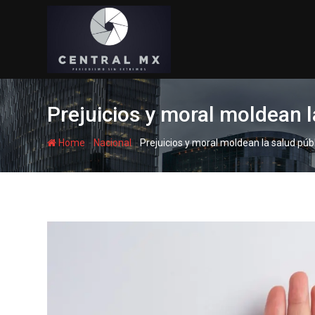
Skip
to
content
Prejuicios y moral moldean l
-
-
Home
Nacional
Prejuicios y moral moldean la salud púb