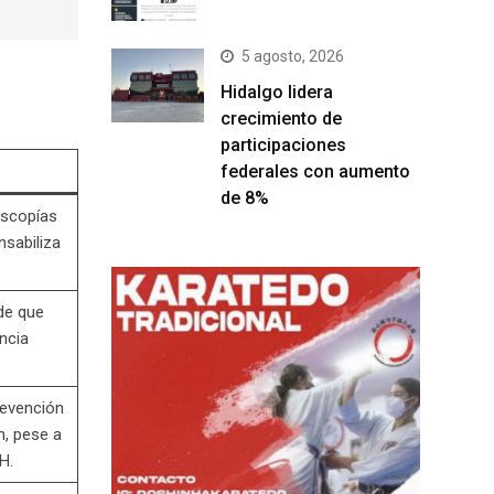
5 agosto, 2026
Hidalgo lidera
crecimiento de
participaciones
federales con aumento
de 8%
oscopías
nsabiliza
de que
ancia
revención
n, pese a
H.