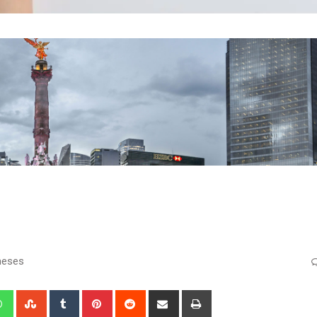
meses
edIn
Whatsapp
StumbleUpon
Tumblr
Pinterest
Reddit
Share
Print
via