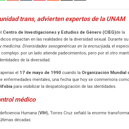
Email
unidad trans, advierten expertos de la UNAM
el
Centro de Investigaciones y Estudios de Género (CIEG)
de la
icos impactan en las realidades de la diversidad sexual. Durante su
 y medicina: Diversidades sexogenéricas en la encrucijada
, el especi
complejo: por un lado atiende padecimientos, pero por el otro mant
dentidades de la diversidad.
e apenas el
17 de mayo de 1990
cuando la
Organización Mundial d
 de enfermedades mentales, una fecha que hoy se conmemora com
Bifobia
para visibilizar la despatologización de las identidades.
ontrol médico
odeficiencia Humana (
VIH
), Torres Cruz señaló la enorme transform
 últimas décadas: