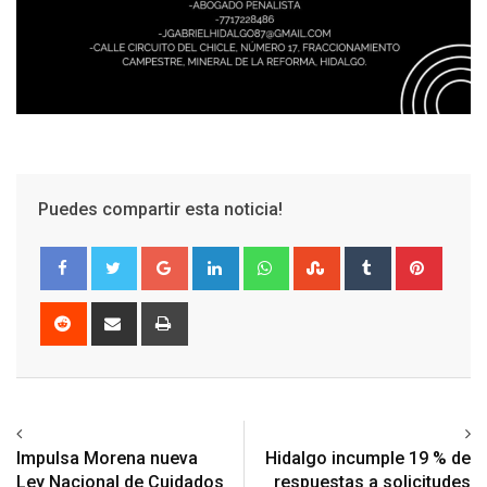
Puedes compartir esta noticia!
Google+
LinkedIn
Whatsapp
StumbleUpon
Tumblr
Pinter
Reddit
Share
Print
via
Email
Previous article
Next article
Impulsa Morena nueva
Hidalgo incumple 19 % de
Ley Nacional de Cuidados
respuestas a solicitudes