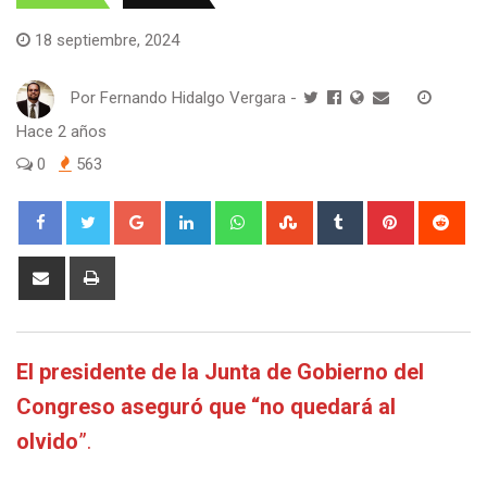
18 septiembre, 2024
Por
Fernando Hidalgo Vergara
-
Hace 2 años
0
563
Google+
LinkedIn
Whatsapp
StumbleUpon
Tumblr
Pinterest
Red
Share
Print
via
Email
El presidente de la Junta de Gobierno del
Congreso aseguró que “no quedará al
olvido
”.