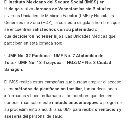
El
Instituto Mexicano del Seguro Social (IMSS) en
Hidalgo
realiza
Jornada de Vasectomías sin Bisturí
en
diversas Unidades de Medicina Familiar (UMF) y Hospitales
Generales de Zona (HGZ), la cual está dirigida a hombres que
se encuentran
satisfechos con su paternidad
o
que
decidieron no tener hijos
. Las Unidades Médicas que
participan en esta jornada son:
·
UMF No. 32 Pachuca
·
UMF No. 7 Atotonilco de
Tula.
·
UMF No. 18 Tizayuca.
·
HGZ/MF No. 8 Ciudad
Sahagún.
El IMSS realiza estas campañas que buscan ampliar el acceso
a los
métodos de planificación familiar
, tomar decisiones
informadas y hace un llamado a los hombres que deseen
conocer más sobre este
método anticonceptivo
o programar
su procedimiento a acudir a su UMF para recibir
orientación y
asesoría
del personal de salud.