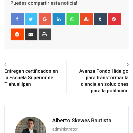
Puedes compartir esta noticia!
Google+
LinkedIn
Whatsapp
StumbleUpon
Tumblr
Pinter
Reddit
Share
Print
via
Email
Previous article
Next article
Entregan certificados en
Avanza Fondo Hidalgo
la Escuela Superior de
para transformar la
Tlahuelilpan
ciencia en soluciones
para la población
Alberto Skewes Bautista
administrator