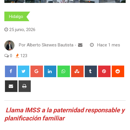
Hidalgo
25 junio, 2026
Por
Alberto Skewes Bautista
-
Hace 1 mes
0
123
Google+
LinkedIn
Whatsapp
StumbleUpon
Tumblr
Pinterest
Red
Share
Print
via
Email
Llama IMSS a la paternidad responsable y
planificación familiar