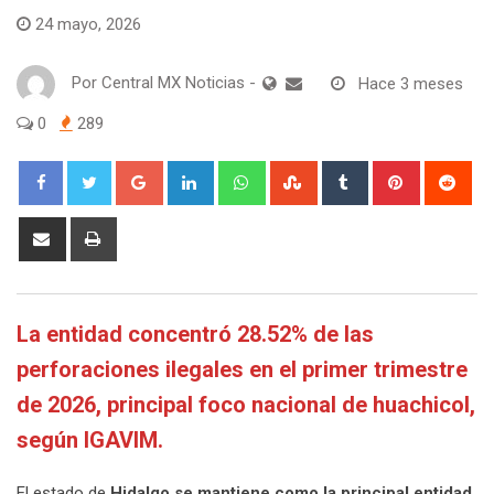
24 mayo, 2026
Por
Central MX Noticias
-
Hace 3 meses
0
289
Google+
LinkedIn
Whatsapp
StumbleUpon
Tumblr
Pinterest
Red
Share
Print
via
Email
La entidad concentró 28.52% de las
perforaciones ilegales en el primer trimestre
de 2026, principal foco nacional de huachicol,
según IGAVIM.
El estado de
Hidalgo se mantiene como la principal entidad