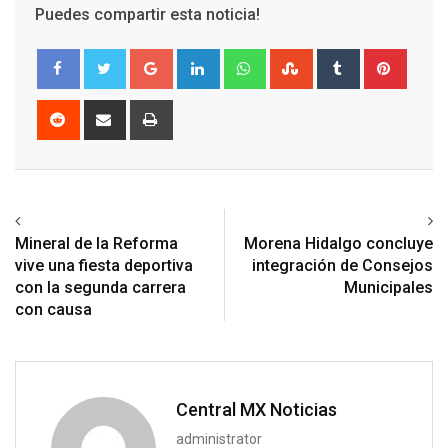
Puedes compartir esta noticia!
Google+
LinkedIn
Whatsapp
StumbleUpon
Tumblr
Pinter
Reddit
Share
Print
via
Email
Previous article
Next article
Mineral de la Reforma
Morena Hidalgo concluye
vive una fiesta deportiva
integración de Consejos
con la segunda carrera
Municipales
con causa
Central MX Noticias
administrator