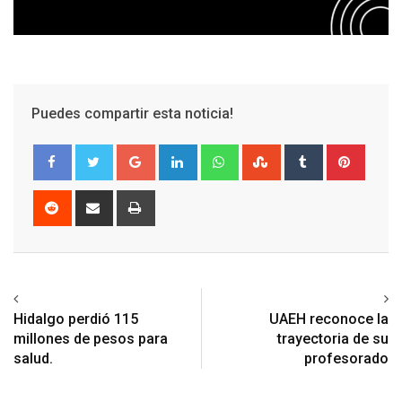
Puedes compartir esta noticia!
Google+
LinkedIn
Whatsapp
StumbleUpon
Tumblr
Pinter
Reddit
Share
Print
via
Email
Previous article
Next article
Hidalgo perdió 115
UAEH reconoce la
millones de pesos para
trayectoria de su
salud.
profesorado