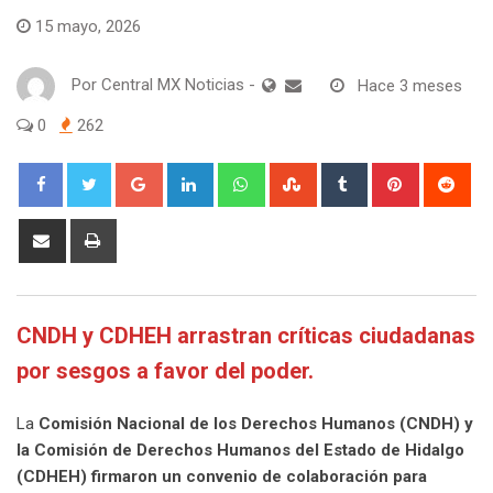
15 mayo, 2026
Por
Central MX Noticias
-
Hace 3 meses
0
262
Google+
LinkedIn
Whatsapp
StumbleUpon
Tumblr
Pinterest
Red
Share
Print
via
Email
CNDH y CDHEH arrastran críticas ciudadanas
por sesgos a favor del poder.
La
Comisión Nacional de los Derechos Humanos (CNDH) y
la Comisión de Derechos Humanos del Estado de Hidalgo
(CDHEH) firmaron un convenio de colaboración para