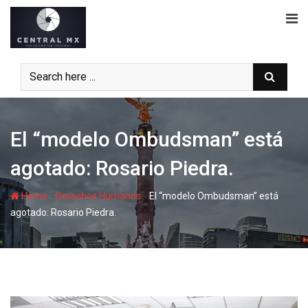
Skip
to
content
El “modelo Ombudsman” está
agotado: Rosario Piedra.
-
-
Home
Derechos Humanos
El “modelo Ombudsman” está
agotado: Rosario Piedra.