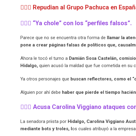
🧙🏻‍♀️
Repudian al Grupo Pachuca en Españ
🧙🏻‍♀️
“Ya chole” con los “perfiles falsos”.
Parece que no se encuentra otra forma de
llamar la ate
pone a crear páginas falsas de políticos que, causa
Ahora le tocó el turno a
Damián Sosa Castelán, comision
Hidalgo,
quien acusó la maldad que fue cometida en su 
Ya otros personajes que
buscan reflectores, como el “
Alguien por ahí debe
haber que pierde el tiempo hacién
🧙🏻‍♀️
Acusa Carolina Viggiano ataques con 
La senadora priista por
Hidalgo, Carolina Viggiano Aust
mediante bots y troles, l
os cuales atribuyó a la empresa