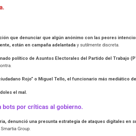
a.
nción que denunciar que algún anónimo con las peores intenci
lmente, están en campaña adelantada
y sutilmente discreta.
ado político de Asuntos Electorales del Partido del Trabajo (P
contra.
ciudadano Rojo” o Miguel Tello, el funcionario más mediático d
doles el mal.
bots por críticas al gobierno.
ria, denunció una presunta estrategia de ataques digitales en s
 Smartia Group.