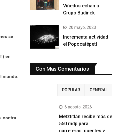
Viñedos echan a
Grupo Budinek
20 mayo, 2023
ones se
Incrementa actividad
el Popocatépetl
T) en
Con Mas Comentarios
el mundo.
RECIENTE
POPULAR
GENERAL
6 agosto, 2026
Metztitlán recibe más de
u contra
550 mdp para
carreteras, puentes y