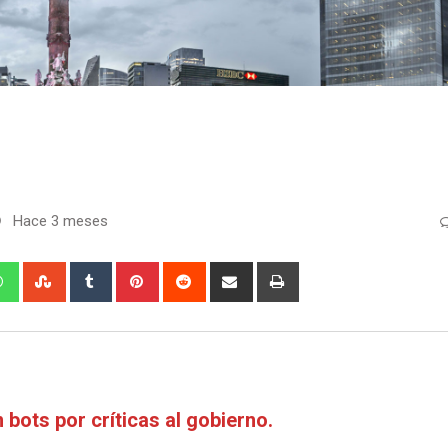
Hace 3 meses
edIn
Whatsapp
StumbleUpon
Tumblr
Pinterest
Reddit
Share
Print
via
Email
bots por críticas al gobierno.