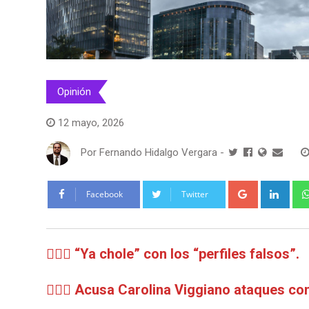
Opinión
12 mayo, 2026
Por
Fernando Hidalgo Vergara
-
Google+
Link
Facebook
Twitter
🧙🏻‍♀️
“Ya chole” con los “perfiles falsos”.
🧙🏻‍♀️
Acusa Carolina Viggiano ataques con 