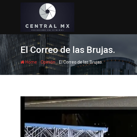
Skip
to
content
El Correo de las Brujas.
-
-
Home
Opinión
El Correo de las Brujas.