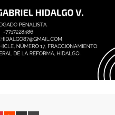
n
r
Pinterest
Reddit
Share
Print