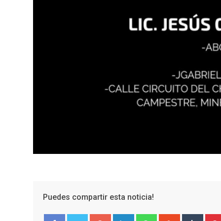
Puedes compartir esta noticia!
Google+
LinkedIn
Whatsapp
StumbleUpo
Tumbl