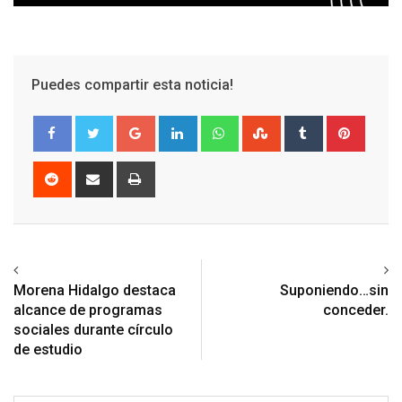
Puedes compartir esta noticia!
Google+
LinkedIn
Whatsapp
StumbleUpon
Tumblr
Pinter
Reddit
Share
Print
via
Email
Previous article
Next article
Morena Hidalgo destaca
Suponiendo…sin
alcance de programas
conceder.
sociales durante círculo
de estudio