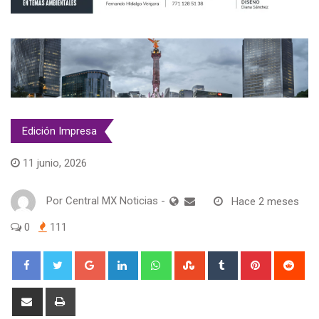
Edición Impresa
11 junio, 2026
Por
Central MX Noticias
-
Hace 2 meses
0
111
Google+
LinkedIn
Whatsapp
StumbleUpon
Tumblr
Pinterest
Red
Share
Print
via