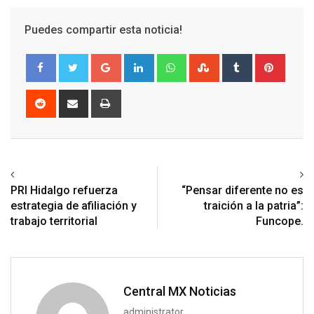
Puedes compartir esta noticia!
Google+
LinkedIn
Whatsapp
StumbleUpon
Tumblr
Pinter
Reddit
Share
Print
via
Email
Previous article
Next article
PRI Hidalgo refuerza
“Pensar diferente no es
estrategia de afiliación y
traición a la patria”:
trabajo territorial
Funcope.
Central MX Noticias
administrator