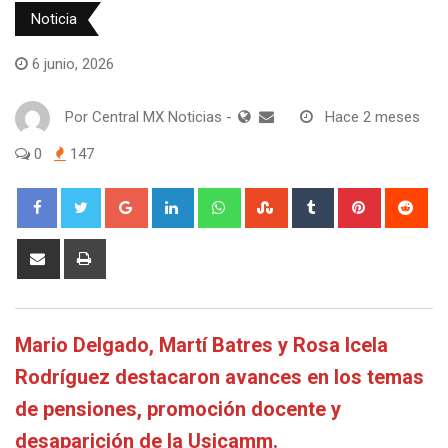
Noticia
6 junio, 2026
Por
Central MX Noticias
-
Hace 2 meses
0
147
Google+
LinkedIn
Whatsapp
StumbleUpon
Tumblr
Pinterest
Red
Share
Print
via
Email
Mario Delgado, Martí Batres y Rosa Icela
Rodríguez destacaron avances en los temas
de pensiones, promoción docente y
desaparición de la Usicamm.