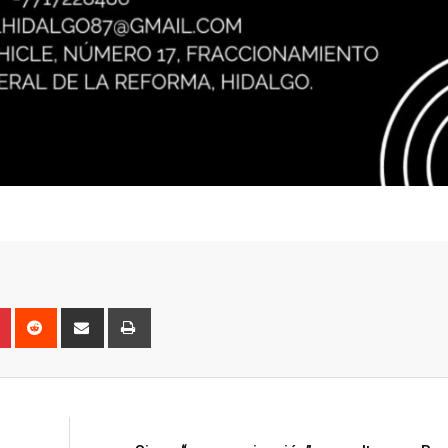
n
r
Pinterest
Reddit
Share
Print
via
Email
N