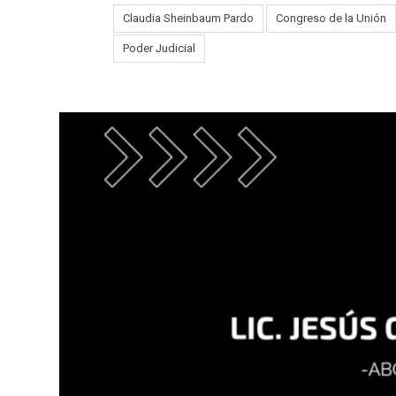
Claudia Sheinbaum Pardo
Congreso de la Unión
Tags:
Poder Judicial