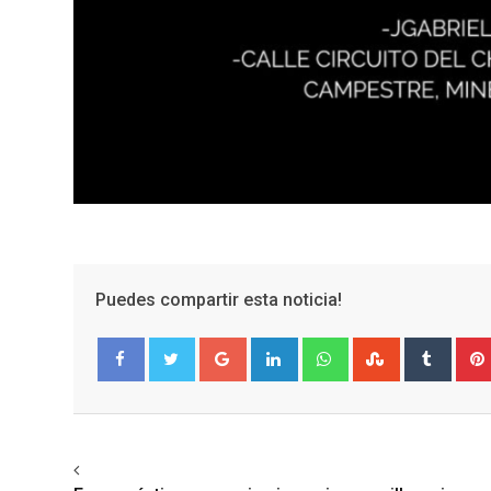
Puedes compartir esta noticia!
Google+
LinkedIn
Whatsapp
StumbleUpo
Tumbl
Facebook
Twitter
Previous article