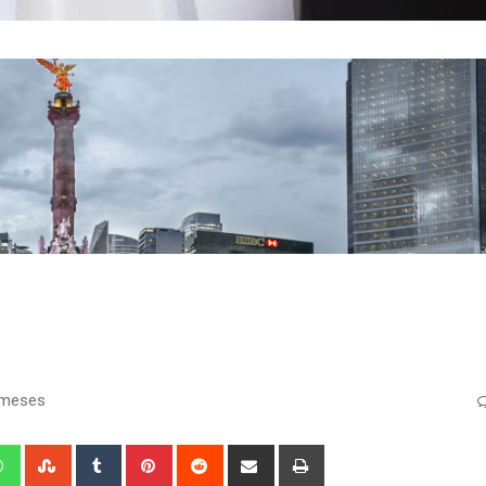
 meses
edIn
Whatsapp
StumbleUpon
Tumblr
Pinterest
Reddit
Share
Print
via