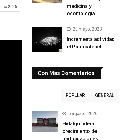
medicina y
mico 2026
odontología
20 mayo, 2023
Incrementa actividad
el Popocatépetl
Con Mas Comentarios
RECIENTE
POPULAR
GENERAL
5 agosto, 2026
Hidalgo lidera
crecimiento de
participaciones