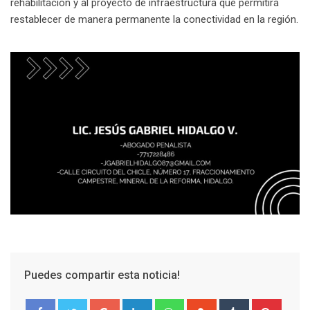
rehabilitación y al proyecto de infraestructura que permitirá
restablecer de manera permanente la conectividad en la región.
Puedes compartir esta noticia!
Google+
LinkedIn
Whatsapp
StumbleUpon
Tumblr
Pinter