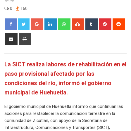
0
160
Google+
LinkedIn
Whatsapp
StumbleUpon
Tumblr
Pinterest
Red
Share
Print
via
Email
La SICT realiza labores de rehabilitación en el
paso provisional afectado por las
condiciones del río, informó el gobierno
municipal de Huehuetla.
El gobierno municipal de Huehuetla informó que continúan las
acciones para restablecer la comunicación terrestre en la
comunidad de Zicatlán, con apoyo de la Secretaría de
Infraestructura, Comunicaciones y Transportes (SICT),