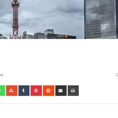
os
edIn
Whatsapp
StumbleUpon
Tumblr
Pinterest
Reddit
Share
Print
via
Email