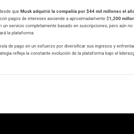
 desde que
Musk adquirió
la
compa
ñía por $44 mil millones el a
a con pagos de intereses asciende a aproximadamente $
1,200 millo
n un servicio completamente basado en suscripciones, pero aún no
ará la plataforma.
a de pago en un esfuerzo por diversificar sus ingresos y enfrentar
ategia refleja la constante evolución de la plataforma bajo el lidera