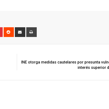
n
r
Pinterest
Reddit
Share
Print
via
Email
N
INE otorga medidas cautelares por presunta vuln
interés superior d