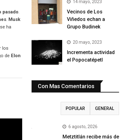
14 mayo, 2023
Vecinos de Los
ño pasado
.
Viñedos echan a
nes
.
Musk
Grupo Budinek
 se ha
20 mayo, 2023
 los
Incrementa actividad
zgo de
Elon
el Popocatépetl
Con Mas Comentarios
RECIENTE
POPULAR
GENERAL
6 agosto, 2026
Metztitlán recibe más de