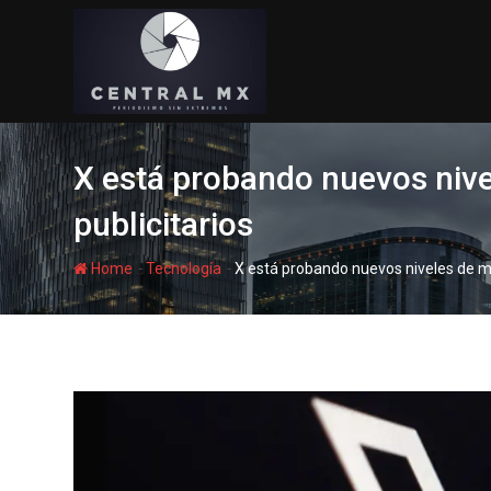
Skip
to
content
X está probando nuevos niv
publicitarios
-
-
Home
Tecnología
X está probando nuevos niveles de m