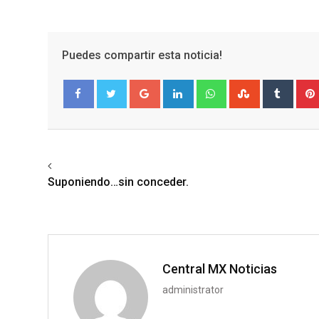
Puedes compartir esta noticia!
Google+
LinkedIn
Whatsapp
StumbleUpo
Tumbl
Facebook
Twitter
Previous article
Suponiendo…sin conceder.
Central MX Noticias
administrator