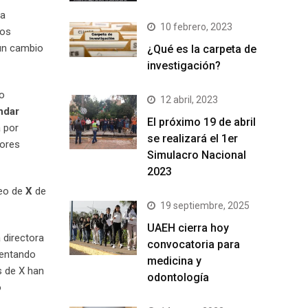
la
10 febrero, 2023
los
 un cambio
¿Qué es la carpeta de
investigación?
do
12 abril, 2023
ndar
El próximo 19 de abril
 por
se realizará el 1er
tores
Simulacro Nacional
2023
seo de
X
de
19 septiembre, 2025
UAEH cierra hoy
la directora
convocatoria para
mentando
medicina y
s de X han
odontología
o