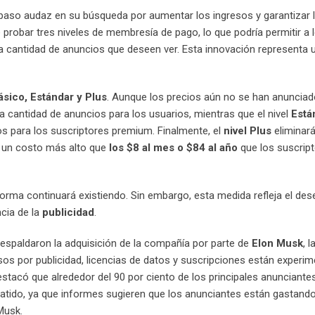
 paso audaz en su búsqueda por aumentar los ingresos y garantizar 
 probar tres niveles de membresía de pago, lo que podría permitir a 
 la cantidad de anuncios que deseen ver. Esta innovación representa
ásico, Estándar y Plus
. Aunque los precios aún no se han anuncia
a cantidad de anuncios para los usuarios, mientras que el nivel
Está
s para los suscriptores premium. Finalmente, el
nivel Plus
eliminará
n un costo más alto que
los $8 al mes o $84 al a
ño
que los suscrip
aforma continuará existiendo. Sin embargo, esta medida refleja el de
ncia de la
publicidad
.
espaldaron la adquisición de la compañía por parte de
Elon Musk
, 
sos por publicidad, licencias de datos y suscripciones están experi
estacó que alrededor del 90 por ciento de los principales anunciante
batido, ya que informes sugieren que los anunciantes están gastand
Musk.