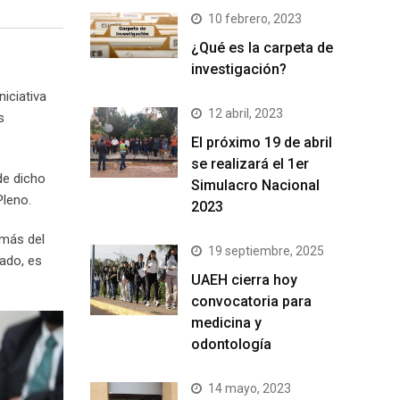
10 febrero, 2023
¿Qué es la carpeta de
investigación?
niciativa
12 abril, 2023
s
El próximo 19 de abril
se realizará el 1er
 de dicho
Simulacro Nacional
Pleno.
2023
emás del
19 septiembre, 2025
rado, es
UAEH cierra hoy
convocatoria para
medicina y
odontología
14 mayo, 2023