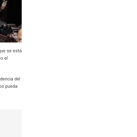
que se está
o el
ndencia del
ros pueda