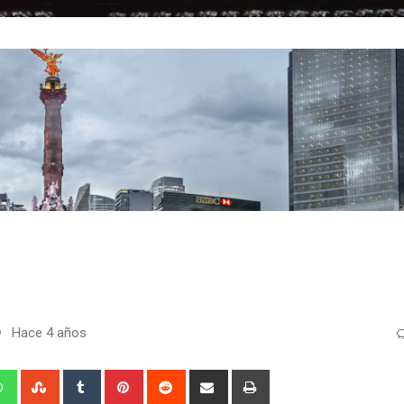
Hace 4 años
edIn
Whatsapp
StumbleUpon
Tumblr
Pinterest
Reddit
Share
Print
via