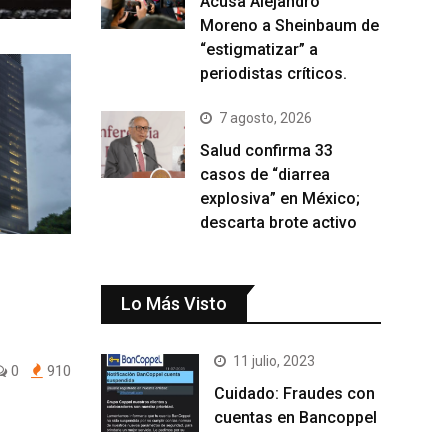
Acusa Alejandro
Moreno a Sheinbaum de
“estigmatizar” a
periodistas críticos.
7 agosto, 2026
Salud confirma 33
casos de “diarrea
explosiva” en México;
descarta brote activo
Lo Más Visto
11 julio, 2023
0
910
Cuidado: Fraudes con
cuentas en Bancoppel