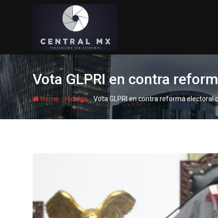
Skip
to
content
Vota GLPRI en contra reform
-
-
Home
Hidalgo
Vota GLPRI en contra reforma electoral