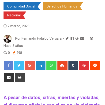
Comunidad Social
Derechos Humanos
Nacional
7 marzo, 2023
Por
Fernando Hidalgo Vergara
-
Hace 3 años
0
798
Google+
LinkedIn
Whatsapp
StumbleUpon
Tumblr
Pinterest
Red
Share
Print
via
Email
A pesar de datos, cifras, muertas y violadas,
el discurso oficial y social es de «la violencia