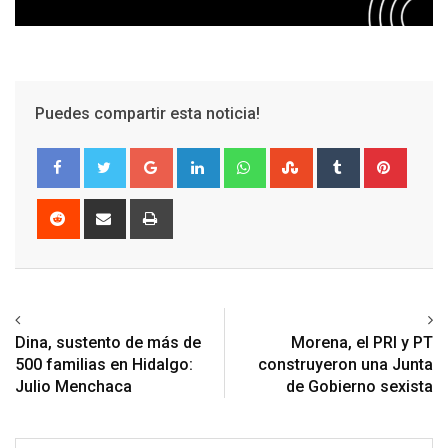
Puedes compartir esta noticia!
Google+
LinkedIn
Whatsapp
StumbleUpon
Tumblr
Pinter
Reddit
Share
Print
via
Email
Previous article
Next article
Dina, sustento de más de
Morena, el PRI y PT
500 familias en Hidalgo:
construyeron una Junta
Julio Menchaca
de Gobierno sexista