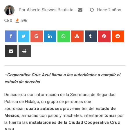
Por
Alberto Skewes Bautista
-
Hace 2 años
0
596
Google+
LinkedIn
Whatsapp
StumbleUpon
Tumblr
Pinterest
Red
Share
Print
via
Email
–
Cooperativa Cruz Azul llama a las autoridades a cumplir el
estado de derecho
De acuerdo con información de la Secretaría de Seguridad
Pública de Hidalgo, un grupo de personas que
abordaban
cuatro autobuses
provenientes del
Estado de
México
, armadas con palos y machetes, intentaron
tomar
por
la fuerza las
instalaciones de la Ciudad Cooperativa Cruz
Azul
.