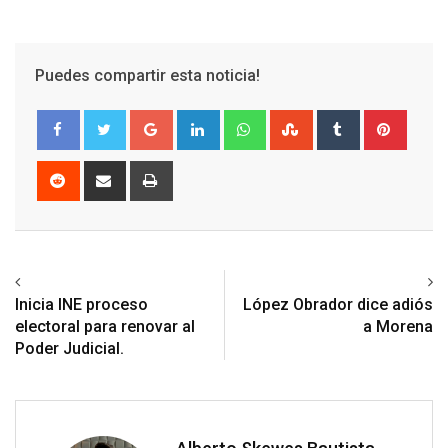
Puedes compartir esta noticia!
Google+
LinkedIn
Whatsapp
StumbleUpon
Tumblr
Pinter
Reddit
Share
Print
via
Email
Previous article
Next article
Inicia INE proceso
López Obrador dice adiós
electoral para renovar al
a Morena
Poder Judicial.