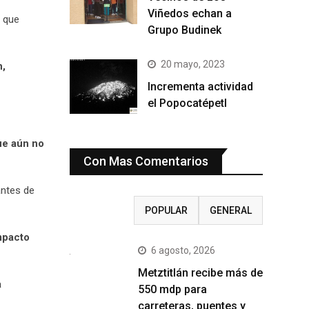
Viñedos echan a
,
que
Grupo Budinek
20 mayo, 2023
n,
Incrementa actividad
el Popocatépetl
ue aún no
Con Mas Comentarios
ntes de
RECIENTE
POPULAR
GENERAL
mpacto
6 agosto, 2026
Metztitlán recibe más de
a
550 mdp para
carreteras, puentes y