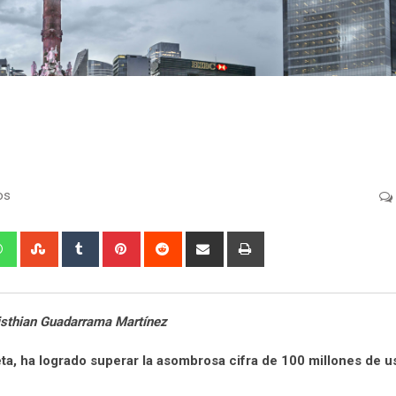
os
edIn
Whatsapp
StumbleUpon
Tumblr
Pinterest
Reddit
Share
Print
via
Email
isthian Guadarrama Martínez
a, ha logrado superar la asombrosa cifra de 100 millones de u