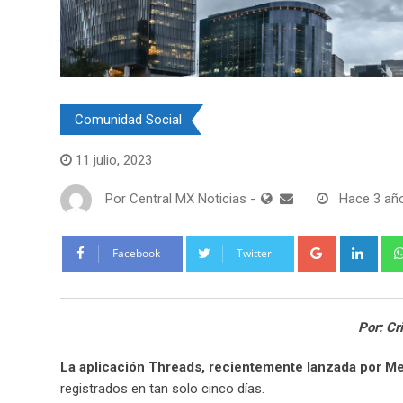
Comunidad Social
Tecnología
11 julio, 2023
Por
Central MX Noticias
-
Hace 3 añ
Google+
Link
Facebook
Twitter
Por: Cr
La aplicación Threads, recientemente lanzada por Met
registrados en tan solo cinco días.