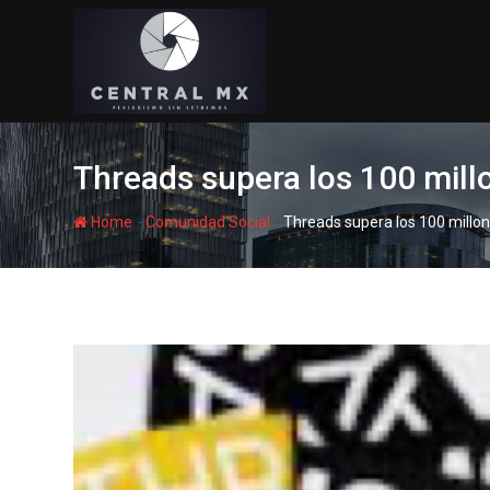
Skip
to
content
Threads supera los 100 millo
-
-
Home
Comunidad Social
Threads supera los 100 millone