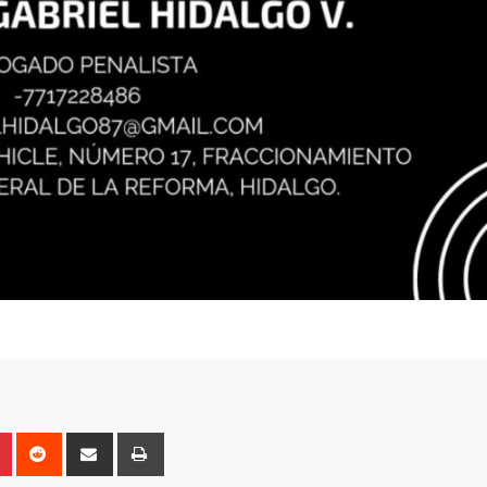
n
r
Pinterest
Reddit
Share
Print
via