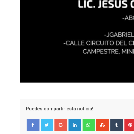
Puedes compartir esta noticia!
Google+
LinkedIn
Whatsapp
StumbleUpo
Tumbl